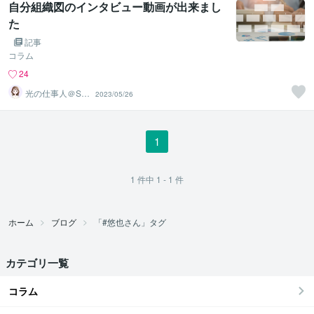
自分組織図のインタビュー動画が出来まし
た
記事
コラム
24
光の仕事人＠SA
2023/05/26
CHIKO
1
1
件中
1 - 1
件
ホーム
ブログ
「#悠也さん」タグ
カテゴリ一覧
コラム