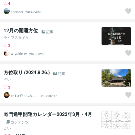
4
konsan
2024/04/06
12月の開運方位
記事
ライフスタイル
3
w yukie w
2025/12/06
方位取り (2024.9.26.)
記事
占い
3
たちばなふみか
2025/02/17
（舘花史圭）
奇門遁甲開運カレンダー2023年3月・4月
コンテンツ
占い