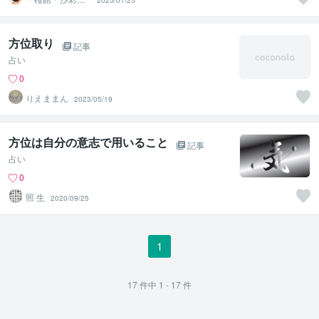
2025/01/25
（さあや）
方位取り
記事
占い
0
りえままん
2023/05/19
方位は自分の意志で用いること
記事
占い
0
照 生
2020/09/25
1
17
件中
1 - 17
件