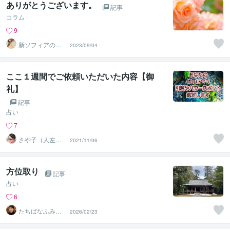
ありがとうございます。
記事
コラム
9
新ソフィアのイ
2023/09/04
マココ占い★占
いと心を繋ぐ
ここ１週間でご依頼いただいた内容【御
礼】
記事
占い
7
さや子（人左綾
2021/11/06
星）
方位取り
記事
占い
6
たちばなふみか
2026/02/23
（舘花史圭）