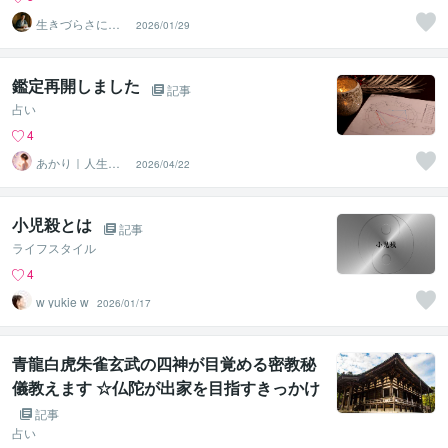
生きづらさに寄
2026/01/29
り添う九星気学
鑑定士
鑑定再開しました
記事
占い
4
あかり｜人生の
2026/04/22
取扱説明書鑑定
小児殺とは
記事
ライフスタイル
4
w yukie w
2026/01/17
青龍白虎朱雀玄武の四神が目覚める密教秘
儀教えます ☆仏陀が出家を目指すきっかけ
となる四門出遊のマスターキー☆
記事
占い