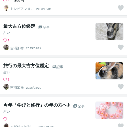
3
500円
トレビアンヌ。
2023/03/05
最大吉方位鑑定
記事
占い
1
吉浦加祥
2025/09/24
旅行の最大吉方位鑑定
記事
占い
1
吉浦加祥
2025/03/22
今年「学びと修行」の年の方へ♪
記事
占い
0
＊桜館＊沙彩