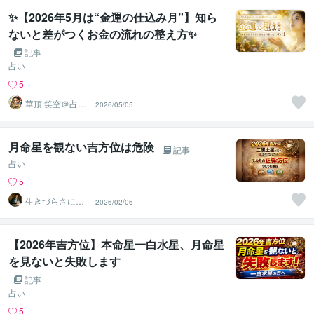
✨【2026年5月は“金運の仕込み月”】知ら
ないと差がつくお金の流れの整え方✨
記事
占い
5
華頂 笑空＠占術
2026/05/05
心理カウンセラ
ー
月命星を観ない吉方位は危険
記事
占い
5
生きづらさに寄
2026/02/06
り添う九星気学
鑑定士
【2026年吉方位】本命星一白水星、月命星
を見ないと失敗します
記事
占い
5