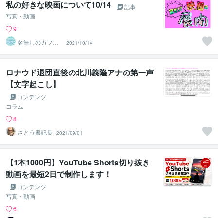
私の好きな映画について10/14
記事
写真・動画
9
名無しのカフェ
2021/10/14
嬢さん
ロナウド退団直後の北川義隆アナの第一声
【文字起こし】
コンテンツ
コラム
8
さとう書記長
2021/09/01
【1本1000円】YouTube Shorts切り抜き
動画を最短2日で制作します！
コンテンツ
写真・動画
6