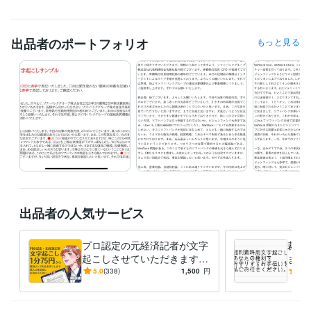
ませ。
経験職種
出品者のポートフォリオ
もっと見る
メディア・出版・広告 / 記者・ジャーナリスト
経験年数 : 15年
職歴
株式会社燃料油脂新聞社
2005年4月 ~ 2018年1月
受賞歴
ガソリン狂騒曲ー暫定税率失効の日
資格・検定
宅地建物取引士（旧 宅地建物取引主任者）
取得年 : 2017年
ビジネス・クリエイティブツール
Excel:20年
Word:25年
弥生会計:2年
出品者の人気サービス
得意分野
ビジネス代行・事務代行
講演会の文字起こし
プロ認定の元経済記者が文字
裁判
経済 石油 不動産
起こしさせていただきます
ます
まずは冒頭部分のサンプルを
利を
5.0
(338)
1,500
円
5.0
学歴
無料で作成します。1分75円
せて
成城大学
1999年3月 ~ 2002年2月
から