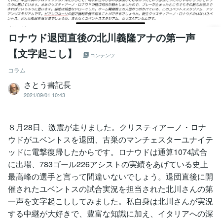
ロナウド退団直後の北川義隆アナの第一声
【文字起こし】
コンテンツ
コラム
さとう書記長
2021/09/01 10:43
８月28日、激震が走りました。クリスティアーノ・ロナ
ウドがユベントスを退団、古巣のマンチェスターユナイテ
ッドに電撃復帰したからです。ロナウドは通算1074試合
に出場、783ゴール226アシストの実績をあげている史上
最高峰の選手と言って間違いないでしょう。退団直後に開
催されたユベントスの試合実況を担当された北川さんの第
一声を文字起こししてみました。私自身は北川さんが実況
する中継が大好きで、豊富な知識に加え、イタリアへの深