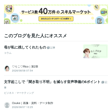
語学力
タイ語
日常会話レベル
このブログを見た人にオススメ
母が私に残してくれたもの
記事
コラム
♡りこ♡Rico｜第2章
2026/08/08 07:54
文字起こしで「聞き取り不明」を減らす音声準備の6ポイント
記
事
ビジネス・マーケティング
Osuke｜画像・資料・データ制作
2026/08/07 13:25