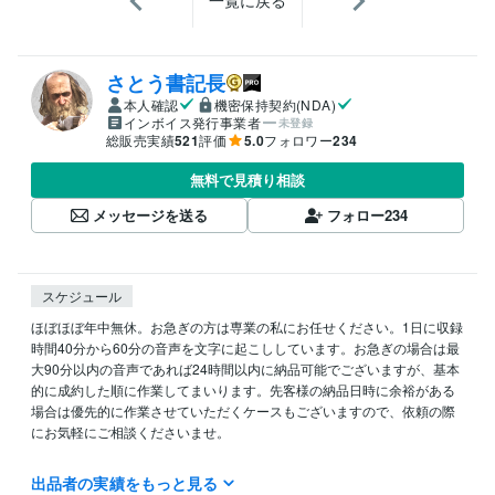
一覧に戻る
さとう書記長
本人確認
機密保持契約(NDA)
インボイス発行事業者
未登録
総販売実績
521
評価
5.0
フォロワー
234
無料で見積り相談
メッセージを送る
フォロー
234
スケジュール
ほぼほぼ年中無休。お急ぎの方は専業の私にお任せください。1日に収録
時間40分から60分の音声を文字に起こししています。お急ぎの場合は最
大90分以内の音声であれば24時間以内に納品可能でございますが、基本
的に成約した順に作業してまいります。先客様の納品日時に余裕がある
場合は優先的に作業させていただくケースもございますので、依頼の際
にお気軽にご相談くださいませ。

※2022年７月から海外リゾートワークを始めました。ご覧の皆様との時
出品者の実績をもっと見る
間が違うため、すぐに返信できない場合もございます。ご了承ください