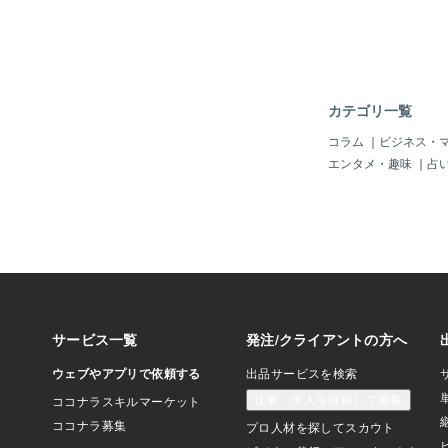
いですえらいです✨菌
🍄
カテゴリ一覧
コラム
｜
ビジネス・
エンタメ・趣味
｜
占