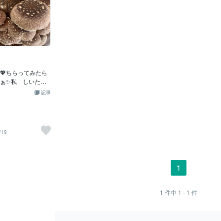
💖ちらってみたら
ぁ✨私 しいたけ
どんどん増えて大
記事
の毎日ですシュッ
のですがその霧吹
しているような感
💕 うわ〜💕って
/19
たそして食べきれ
たりしながら毎日
していました楽し
に簡単に食べられ
1
た多分つくりやす
うねまだまだ続け
すが菌が続くのが
1
件中
1 - 1
件
永遠ではないのが
💕２巡目も順調に
いたけくん すご