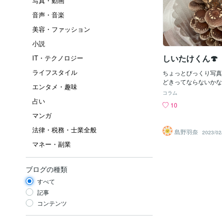
写真・動画
音声・音楽
美容・ファッション
小説
しいたけくん🍄
IT・テクノロジー
ライフスタイル
ちょっとびっくり写真
どきってならないかな
エンタメ・趣味
育ててみましたもお 
コラム
きくなるのでびっくり
占い
10
シュッって霧吹きする
マンガ
きをするたびに 成長
じでそのたびにうわぁ〜
法律・税務・士業全般
島野羽奈
2023/02
声出して喜んでいまし
マネー・副業
ないのでお友達にあげ
のようにしいたけ祭り
いですこんなにお手頃
ブログの種類
るなんって知らなかっ
かった時期なんでしょ
すべて
ていこうかと思ってま
記事
２巡目までのようで 
コンテンツ
残念ですあたりまえか
増えてきましたよ✨し