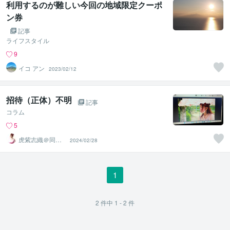
利用するのが難しい今回の地域限定クーポ
ン券
記事
ライフスタイル
9
イコ アン
2023/02/12
招待（正体）不明
記事
コラム
5
虎紫志織＠同じ
2024/02/28
目線の『駆け込
み寺』
1
2
件中
1 - 2
件