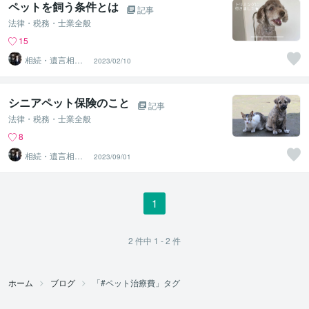
ペットを飼う条件とは
記事
法律・税務・士業全般
15
相続・遺言相談
2023/02/10
所
シニアペット保険のこと
記事
法律・税務・士業全般
8
相続・遺言相談
2023/09/01
所
1
2
件中
1 - 2
件
ホーム
ブログ
「#ペット治療費」タグ