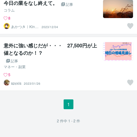
今日の業をなし終えて。
記事
コラム
8
あかつき｜Kindl
2023/12/04
e本出版中
意外に強い感じだが・・・ 27,500円が上
値となるのか！？
記事
マネー・副業
5
spyxis
2023/01/26
1
2
件中
1 - 2
件