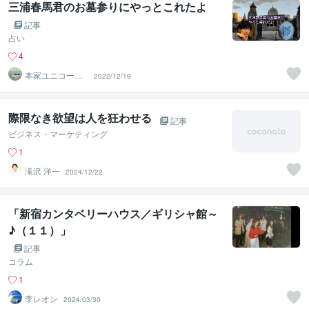
三浦春馬君のお墓参りにやっとこれたよ
記事
占い
4
本家ユニコーン
2022/12/19
の使者桜10周年
ありがとう
際限なき欲望は人を狂わせる
記事
ビジネス・マーケティング
1
滝沢 洋一
2024/12/22
「新宿カンタベリーハウス／ギリシャ館～
♪（１１）」
記事
コラム
1
李レオン
2024/03/30