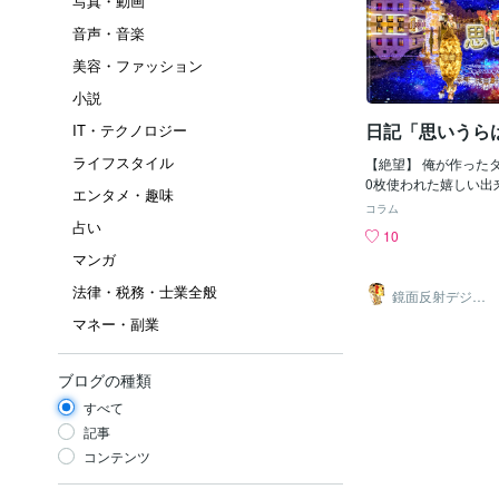
写真・動画
音声・音楽
美容・ファッション
小説
日記「思いうら
IT・テクノロジー
ライフスタイル
【絶望】 俺が作ったタ
0枚使われた嬉しい出
エンタメ・趣味
像枚数を増やす為 何
コラム
作ってた。 次の目標の
占い
10
し 達成すればまた自
マンガ
ュークリームを買う予
と今日の分を作ってた
法律・税務・士業全般
鏡面反射デジタ
い過ぎ 半分以上完成
ルアート製作所
マネー・副業
（鈴木穣）
ソコンが落ちてしまい
が全部消える！ ﾋｨｨｯ!!
俺は 呆然としてしま
ブログの種類
「もしかして寝落ちし
かな？」と思った。 
すべて
の揺れで驚き は！と
記事
今起こってる現実をだ
コンテンツ
絶望してしまった。 ｱﾜﾜﾜﾜ(
その後しばらく何も考