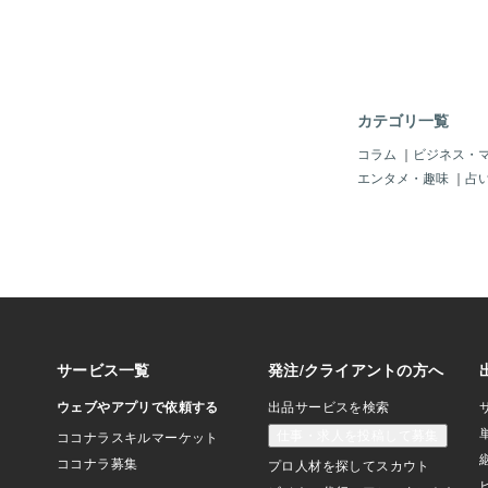
を見ともう18時過ぎで
から作るとしたら 翌
で無理。 仕方ないの
完成させようと 猿並
させ 知恵を絞ってみ
＝〓＝〓＝〓＝〓＝〓
カテゴリ一覧
て思いついた事は 過
右反転させ 少し手直
コラム
｜
ビジネス・
と 最高の手抜きを思
エンタメ・趣味
｜
占
の画像を見てみると 
くそで とても左右反
得いかない物だった。
術を駆使して手直しを
作り上げ そのタイト
でもこれじゃ作った事
1枚も画像が使用され
目標なのに 達成できず
`)・゜・。その後も