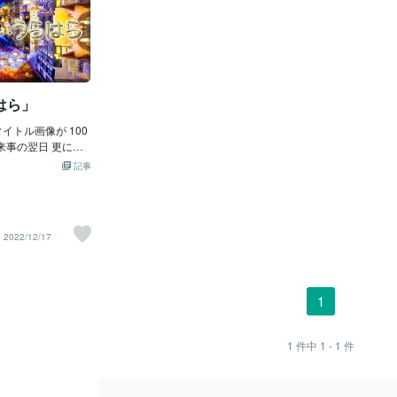
はら」
イトル画像が 100
来事の翌日 更に画
時間もかけて新作を
記事
1001枚使用を目指
分のご褒美として シ
定なので 意気揚々
。そして5時間くら
2022/12/17
したその時！ 突然パ
 今まで作ってた物
∑(；Д；ﾉ)ﾉ この時
いしばらく動けず
1
て 夢でも見てるの
しかし隣の解体工事
思いやっと我に返り
1
件中
1 - 1
件
んだんと 理解して
((ﾟдﾟ; )))ﾜﾜﾜﾜｯ
えられず ふと時間