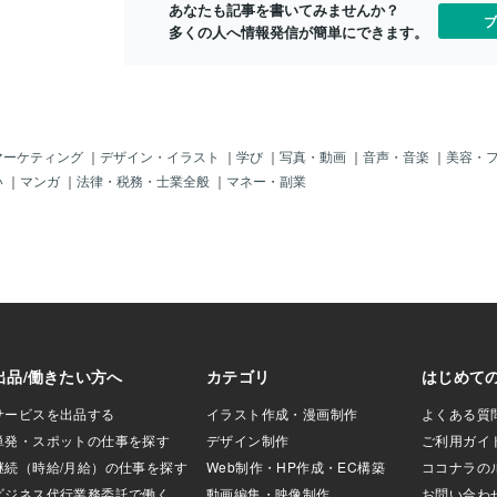
 この時点でまた1
あなたも記事を書いてみませんか？
ブ
朝になってしまうの
多くの人へ情報発信が簡単にできます。
で俺は どうにかして
み脳みそをフル回転
た。 〓＝〓＝〓＝〓
＝〓 【唖然】 そし
去に作った画像を左
しして完成させよう
マーケティング
｜
デザイン・イラスト
｜
学び
｜
写真・動画
｜
音声・音楽
｜
美容・
いついた！ 早速過去
い
｜
マンガ
｜
法律・税務・士業全般
｜
マネー・副業
作りが凄く雑で下手
転させただけじゃ 納
 そこで俺は 今の技
し たった30分位で
ル画像を投稿した。
にならず 今日まだ
ず たった1枚だけの
に終わった。 (ノД
やもやしな