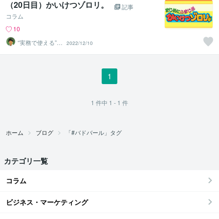
（20日目）かいけつゾロリ。
記事
コラム
10
“実務で使える”改
2022/12/10
善パートナー／
かめきち
1
1
件中
1 - 1
件
ホーム
ブログ
「#バドバール」タグ
カテゴリ一覧
コラム
ビジネス・マーケティング