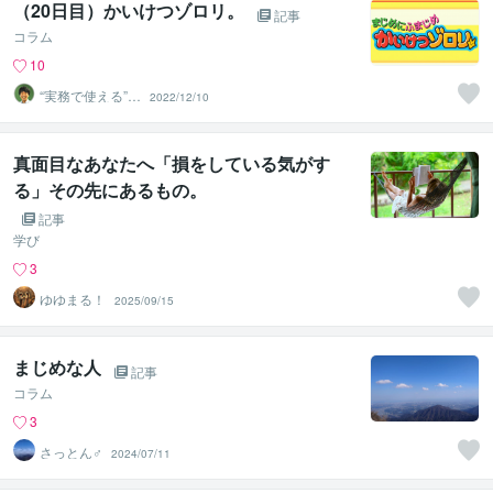
（20日目）かいけつゾロリ。
記事
コラム
10
“実務で使える”改
2022/12/10
善パートナー／
かめきち
真面目なあなたへ「損をしている気がす
る」その先にあるもの。
記事
学び
3
ゆゆまる！
2025/09/15
まじめな人
記事
コラム
3
さっとん♂
2024/07/11