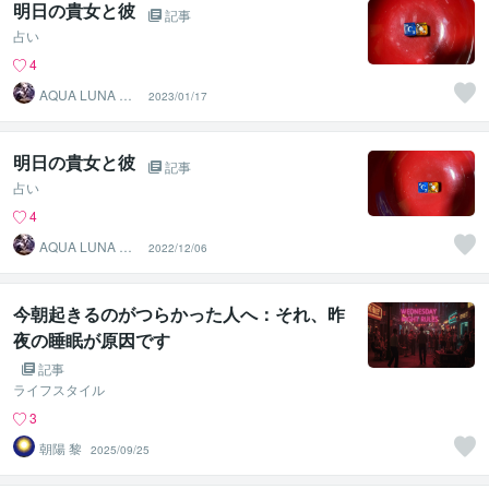
明日の貴女と彼
記事
占い
4
AQUA LUNA 池
2023/01/17
本
明日の貴女と彼
記事
占い
4
AQUA LUNA 池
2022/12/06
本
今朝起きるのがつらかった人へ：それ、昨
夜の睡眠が原因です
記事
ライフスタイル
3
朝陽 黎
2025/09/25