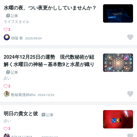
水曜の夜、つい夜更かししていませんか？
記事
ライフスタイル
3
朝陽 黎
2025/09/24
2024年12月25日の運勢 現代数秘術が紐
解く水曜日の神秘～基本数9と水星が織り
なすクリスマスの変容と癒しの波動～
記事
占い
3
数秘看護師shu
2024/12/23
明日の貴女と彼
記事
占い
3
AQUA LUNA 池