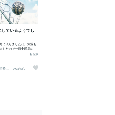
にしているようでし
月に入りましたね。気温も
ましたので一日中暖房のお
りました^ ^; さて明日は
記事
戦ですね！！教室内でも
寝て、明日のキックオフに
に起きる。」とか「オール
習塾｜
2022/12/01
ど、皆楽しみにしているよ
さすがに私はオールやこれ以
出来ませんので、見られる
ようと思っております。 そ
習＆冬ラボの方も日に日に
てきました。 冬ラボについ
ざいますので、参加をご希
早めにご連絡ください
は明日も寒くなりそうですの
くしておやすみくださいま