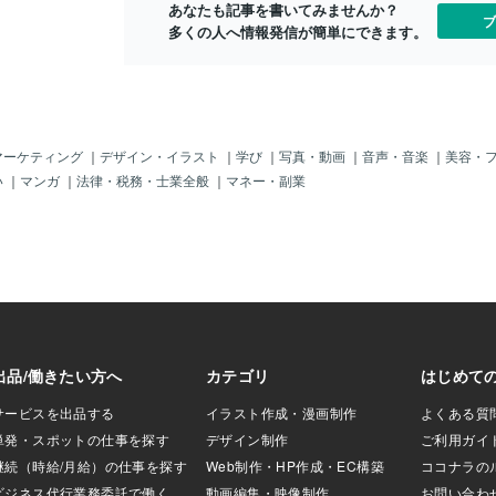
あなたも記事を書いてみませんか？
のコンパートメントと、必需品を整理で
せ。
ブ
多くの人へ情報発信が簡単にできます。
きるお揃いのポーチを備えています。 バ
ッグの口をしっかり閉じられるレザース
トラップの留め具付き。 小さなノッチを
使用してレザーハンドルを調節し、ハン
ドバッグとしてもショルダーバッグとし
ても使えます。 miumiu ショルダー バッ
グ ミュウ ミュウ 斜め掛けバッグ 人気 ブ
マーケティング
｜
デザイン・イラスト
｜
学び
｜
写真・動画
｜
音声・音楽
｜
美容・
ランド miumiu ハンドバッグ 2way人気の
い
｜
マンガ
｜
法律・税務・士業全般
｜
マネー・副業
あるミュウミュウ風ショルダーバッグ。
使いやすいおサイズに高級レザーの滑ら
かな手触り。 シンプルでレトロな雰囲気
が溢れるデザインはコーデのアクセント
にもなります。 ハンドバッグ＋ショルダ
ーバッグとしても使える2WAY仕様なの
も嬉しいポイント◎ ルイ ヴィトン キャ
リー オール ハンドバック ヴィトン Carry
all ポーチ付き ハイ ブランド ショルダー
バッグ今年人気NO.1のルイヴィ