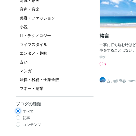
写真・動画
音声・音楽
美容・ファッション
小説
格言
IT・テクノロジー
ライフスタイル
一事に打ち込む時
事をすることはない。
エンタメ・趣味
う仕事を始めたら、わ
学び
懸命に働けば、きっと
占い
7
うになります。ロヨラ
マンガ
ス会創立者 出典「ド
性(大物)：https://cocon
法律・税務・士業全般
占い師 導春
2023
22005/228651 松個性(
マネー・副業
onala.com/blogs/27
性(人) ：https://cocon
22005/228829 リズム
ブログの種類
onala.com/blogs/27
００円クーポン：https://
すべて
vite/B5QXX3
記事
コンテンツ