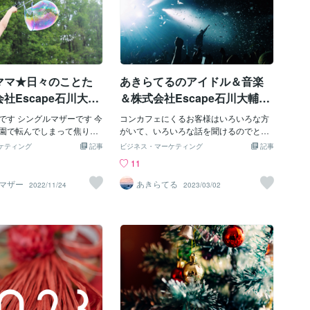
ママ★日々のことた
あきらてるのアイドル＆音楽
社Escape石川大輔
＆株式会社Escape石川大輔副
業収入のこと２日目
業♪
です シングルマザーです 今
コンカフェにくるお客様はいろいろな方
園で転んでしまって焦りま
がいて、いろいろな話を聞けるのでとて
きなケガをしなかったのでほ
も楽しいです！ いろいろな職業の方で、
ケティング
記事
ビジネス・マーケティング
記事
 ケガひとつでも仕事や生活
みなさん、自分の仕事の話や悩みも話し
11
まうので、体調管理同様に
てくれたりするので相談にのりながら、
けてはいるのですが、 動き
自分の為にもなるし、話聞いて、元気で
マザー
あきらてる
2022/11/24
2023/03/02
で、目を離したすきに何が
たりするし やっぱり顔を見て話すってい
りません いつも獲物を狙っ
いですね！ 僕も自分の悩みをお客様に聞
子供に目を光らせています
いてほしいなって思ってしまいます でも
も副業も全て自分でやらな
僕から悩んでいる話を聞いても、お客様
ので、自分の体調管理も大
も困ってしまうと思うし、せっかく 楽し
から寒くなってくるので、ま
くリラックスをしにきてくれているのに
けないと 体調管理といえば
変な空気になってしまったらダメですよ
すよね こだわっていること
ね～ アイドルの活動もコンカフェの経営
、基本は好きなものを好き
も大変なことが多いですけど、楽しいが
日も作って自分を甘やかし
それ以上にあるのでやっていきたいと思