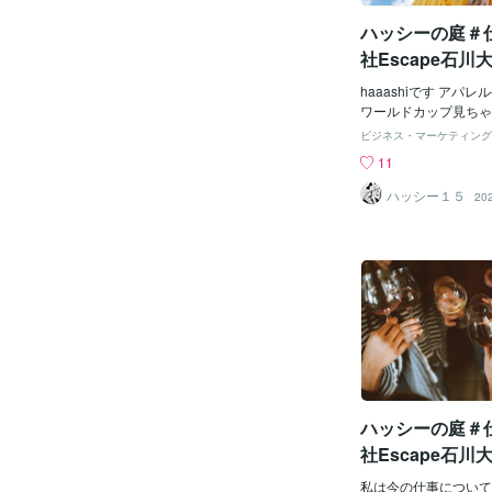
ハッシーの庭＃
社Escape石川
haaashiです アパ
ワールドカップ見ちゃいま
残念でした 勝てると
ビジネス・マーケティング
か） サッカー選手は
11
ドカップに想像が及ば
を してきてますよね
ハッシー１５
20
またここから頑張って
えしたい 私も仕事を
もわからなかった わ
たら、わからない人の
なった でも 仕事が
と作った諸々の作品や
素敵な物が出来上がっ
いう喜びはスポーツで
つまでもいろんな場面
わいたいですね 副業
くて、作業効率もあが
ハッシーの庭＃
００円くらい収益がで
社Escape石川
私は今の仕事について