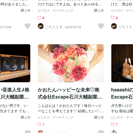
い時がありました。
だけではにですよね。ありとあらゆる業
婚、離婚の話
けど、僕は好
めた頃の自分を思
界の方々みなさん大変な数年だったと思
表するタイミ
意欲が湧くか
記事
ビジネス・マーケティング
記事
ビジネス・マー
たせて でも何年も
います 去年の暮くらいから少しづつ平常
ですかね～ 
の音がかき消
8
8
た頃の記憶が薄れ
の生活に戻ってきたかとおもったら、今
ぞれですね～
が捗る だか
りに会った友達と話を
度は今年に入ってから 物価高！ 僕たちは
して、結婚を
出されると信
ごろう１９
ごろう１
22/12/08
2023/02/16
つも行ってたお店へ
どうやって生活を維持したり、立て直し
思います 副業
てるから雨で洗
自分のことって自分
たりすればいいのでしょうか？ 最近は若
輔さんは年末
も、次の日は
 友達や昔からの知
い人は日本の賃金が上がっていかないの
こ何日間でト
いよね 雨がド
くれてるものです
で、海外で働く人も増えているみたいで
ました！ み
そう見えるのか
ることもあります 忘
すね！ 海外で働い方が賃金が高くていい
ないで、自分
の思い出は何
っては都合があま
ようです。でも物価高はあるらしいです
ったです
と別れた 友
 忘れちゃうのかな
が 最近、見たTVでお年寄りが、年金暮ら
などなど、な
や知り合いに会っ
しではきつい状況もあるようで、月にお
日も名曲が生
は やっぱりいいで
風呂を４回くらいしか 入れないって言っ
株式会社Esc
しばらく会えてなく
てた.... 日本の現状の話です！ なんか寂し
目→０円（セ
あっという間に戻
い気持ちと何か対策をしていかなければ
２日目→460
い音楽人生♪株
かおたんハッピーな未来♡株
haaas
事場ではいろいろと
いけない現状を突き付けられた気持ちに
日目→5500
になってますけど
なりました だから僕は今日も副業をがん
目→5680円
e石川大輔副業検
式会社Escape石川大輔副業や
Escap
分に会えるのはと
ばろうと思います 副業株式会社Escape
→6200円 ・
るよぉ
それぞれの場所でそ
がない男です、い
石川大輔検証報告 ・1日目→０円（セッ
こんばんは！かおたんです！毎日ハッピ
夕方寒いけど
生きていますけど
生きてます でも人
トアップ・説明のみ） ・２日目→4600円
ーなことを考えてます♡ 結婚したい♡ 女
すね 都会は
昔のようにバカな話
ばっていこうと思う
・３日目→5120円 ・４日目→5500円 ・
子みんなの夢♡ 結婚適齢期です 結婚適齢
ると食べたく
記事
ビジネス・マーケティング
記事
ビジネス・マー
すのを楽しみにし
いいたいことをた
５日目→6100円 ・６日目→5680円 ・７
期っていつ❓ ２５～２９歳だそうです 結
やらない....
7
7
社Escape石川大
しまうかもしれな
日目→5690円 ・８日目→6200円 ・９日
婚する平均年齢はが29.6歳だって ぬぬぬ
人だし みん
かなか稼げてます
すみません 僕は幼い
目→5480円 ・１０日目→6430円 ・１１
もう近くなってきてる 彼氏いない 田舎暮
コタツにでも