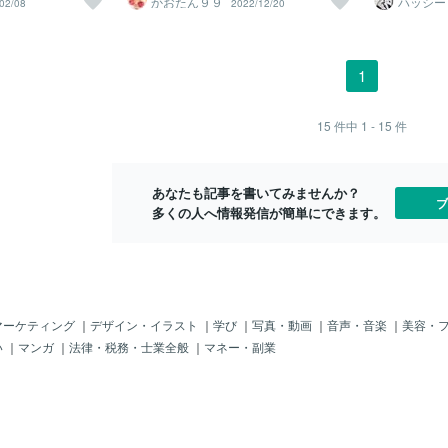
かおたん９９
ハッシー
02/08
2022/12/20
円
ました 両親がクラ
日目→5850円 ・１２日目→6340円 成果
らし 出会いない でも結婚したい♡ いつ
です ２００
ので、家の中でい
はこんな感じです！
になるんだろう で とりあえずこれからの
縮形です そ
 その影響か、自分
ために（何も決まってないけど） 仕事の
行ってます 
とがありえない 今
他に副業することにしましたぁー 株式会
ー、プリント
1
、しながら生きて
社Escape石川大輔 がんばってみまーす
きました 若
んが食べられないと
し、アラフォ
いろんな仕事をや
って 味が出
15
件中
1 - 15
件
めなかった 今は少し
大好きなので
けど、またいつ不
しいぃ 暖か
いので 副業もやっ
べたいし 仕事
あなたも記事を書いてみませんか？
e石川大輔の 初めて
輔副業も頑張
ブ
多くの人へ情報発信が簡単にできます。
ど、結果はこんな
収益がでまし
（セットアップ・説
600円 ・３日目→5
0円 ・５日目→610
0円 どうかなうまくい
マーケティング
｜
デザイン・イラスト
｜
学び
｜
写真・動画
｜
音声・音楽
｜
美容・
い
｜
マンガ
｜
法律・税務・士業全般
｜
マネー・副業