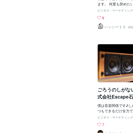
ます。 何度も辞めた
その度に仕事をやり始
ビジネス・マーケティング
い出して自分を奮い立
9
経つと仕事をやり始め
てきてて... 久しぶ
ハッシー１５
20
して思い出したり い
行って思い出したり 
は忘れてるものですね
り合いの方が覚えてて
ね 言われてハッとす
れてる部分は自分にと
り良くない話しだから
～ でも昔からの友達
て、そんな話をするの
すね～ 歳を重ねても
ても、あの頃の感覚に
ごろうのしがな
りますね いま現在仕
任せられる先輩の地位
式会社Escap
本来の自分や忘れた自
証
ても嬉しいです 今は
僕は音楽関係です♪し
れぞれの事を頑張って
つもできるだけ全力で
たまには 集まって、
に伝わりづらい がん
ビジネス・マーケティング
をしながら一緒に過ご
僕はブログでは自分の
7
てます最近始めた株式会
だ、ダラダラと書いて
輔さんの副業収入もな
い 不快に思わせたら