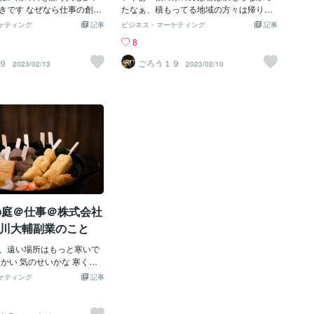
題も多かったですよね～ 発
きです なぜなら仕事の創作
たなぁ、積もってる地域の方々は帰り道
ングは一番いいんではない
ら 雨の雰囲気のせいか、街
など気をつけてください 雪は好きだな、
ケティング
記事
ビジネス・マーケティング
記事
良いことも悪いことも人それ
されるからか、何故か仕事
けど寒いのイヤだな でも気候や季節で自
8
 私は今年こそリア充を目指
ら雨の日にはいい作品が生み
分の音楽活動に影響が合って、それはい
目指して日々頑張りたいと
じてる 今、花粉も飛び始め
い作用だけど 例えば、雨なら、雪なら、
９
ごろう１９
2023/02/13
2023/02/10
の株式会社Escape石川大
い流されるような....で
晴れなら、暑い、寒いなどその時々で自
年始もがんばったので、こ
辛いか 雨にまつわる曲も多
分の作品に色を付けてくれる もちろんそ
ータル２７０００円程 稼げ
ラマチックにさせるのか....
ういったことを感じない真逆の内容の物
んなが休んでるときも気にし
.... 自分の人生でも雨の日
を作成するし、 時代も未来へ行ったり、
のペースでできるので良か
故かよく覚えている。 恋人
過去へいったりと、忙しいな 聞いている
達と喧嘩した 呑んで帰る道
人が勝手にトリップしてくれたら最高だ
んかもの寂しい感じだな 今
時代も季節も関係なく、心がもっていか
まれることの祈る！！ 副業
れたら、それが一番嬉しい それか僕の音
ape石川大輔検証報告 ・1日
楽がその人の人生に入り込んで、思い出
ットアップ・説明のみ） ・
やスイッチになってくれたら それも尚、
0円 ・３日目→5120円 ・４
いいな そんな気持ちで日々、作成してい
hiの庭＠仕事＠株式会社
円 ・５日目→6100円 ・６日
ます♪ 副業株式会社Escape石川大輔検証
 ・７日目→5690円 ・８日目
報告 ・1日目→０円（セットアップ・説
e石川大輔副業のこと
９日目→5480円
明のみ） ・２日目→4600円 ・３日目→5
、遠い場所はもっと寒いで
120円 ・４日目→5500円 ・５日目→610
暖かい 気のせいかな 寒くな
0円 ・６日目→5680円 ・７日目→5690
なるのが、おでん でも家で
円 ・８日目→6200円
ケティング
記事
...だって絶対食べきらない 一
なで食べれたらいいのにね～
入って 今季の流行りはY2K