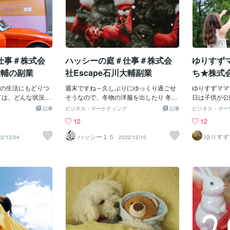
仕事＃株式会
ハッシーの庭＃仕事＃株式会
ゆりすず
大輔の副業
社Escape石川大輔副業
ち★株式会
さんの副
の生活にもどりつ
週末ですね～久しぶりにゆっくり過ごせ
ゆりすずママ
ては、どんな状況で
そうなので、冬物の洋服を出したり 冬支
日は子供が公
らない訳ですが..
度ですかねぇ 合間で株式会社Escapeの
した でも大
記事
ビジネス・マーケティング
記事
ビジネス・マー
少しだけできた時
石川大輔さんの副業もやったり 料理した
っとしました
12
12
みようかなと 副業の
りして ６８００円は稼げましたよ ゆった
が変わってし
株式会社Escape
りとした気持ちで過ごせると家の中もき
かなり気をつ
ハッシー１５
ゆりすず
22/12/04
2022/12/10
みます毎日続けれ
れいになって 稼ぎもでて、満足な休日で
盛りの歳なの
 副業も普通の仕事
す みなさんはどんな週末ですか？ これか
起こるかわか
でお小遣い稼ぎにな
らイベント事が多いので、その準備やプ
た豹のように
イト検証などもある
レゼントを買いに行ったり いろいろとや
子育ても仕事
みたいなと 普段は
る事が多いですね 私も姪っ子がいて、毎
いといけない
すけど 今年から来
年、サンタクロースにはならないといけ
事です これ
にもチャレンジし
ないのでここ最近は何がほしいのか、リ
すます気をつ
年以上続いているの
サーチ中です🎁 やっぱりほしい物をあげ
食事も大事で
かな
たいですよね でも子供の気持ちはコロコ
もありますが
ロと変わるので、ギリギリまで購入を待
なだけ食べる