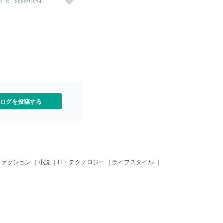
１５
2022/12/14
０年ごろのファッションの短
の時代に流行った物がまた流
ジャケット、ブーツ、ファ
、ネオンカラーが沢山出て
者が着たら、新しく見える
ーが着たらレトロっぽくな
てていい感じ 私的にはアグが
リバイバルされてとても嬉
い洋服を買って、おでんも食
も株式会社Escape石川大
ってやります ８０００円の
ログを投稿する
た
ファッション
｜
小説
｜
IT・テクノロジー
｜
ライフスタイル
｜