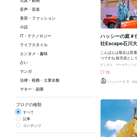
写真・動画
音声・音楽
美容・ファッション
小説
ハッシーの庭＃
IT・テクノロジー
社Escape石川
ライフスタイル
こんばんは最近は普通
エンタメ・趣味
つですね 販売員とし
占い
もお店にいなければな
ビジネス・マーケティング
営業時間短縮などで、
マンガ
13
間を使って 副業して
法律・税務・士業全般
種類も様々なのですが 
ハッシー１５
20
石川大輔副業をやって
マネー・副業
ば副業として成り立つ
と一緒 副業は短時間
る などの口コミやサ
ブログの種類
ので、信用して続けて
すべて
全然違うお仕事なんで
年に向けて新しいこと
記事
たいなと 本業も１０
コンテンツ
で 副業もがんばれる