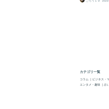
ごろう１９
2023/
よー 今日は５５００
時から音楽に触れてき
ッシックが好きだった
つも音楽が流れていた
の人生に音楽がないこ
は自分で曲を作ったり
ます 音楽だけでごは
きは沢山あったので、
りながら でも音楽辞
生活も安定してはいる
安定になるかわからな
てる 株式会社Escap
一週間くらい経ったけ
感じ ・1日目→０円
明のみ） ・２日目→4
120円 ・４日目→550
0円 ・６日目→568
カテゴリ一覧
けてるのかな
コラム
｜
ビジネス・
エンタメ・趣味
｜
占