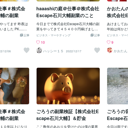
って 再来週あたりに買い物ですね サンタ
て、栄養を蓄
仕事＃株式会
haaashiの庭＠仕事＠株式会社
かおたん
クロースになるのは大変ですけど 私もこ
まんはついつ
の季節は大好きです 街がキラキラとして
そんなこんな
大輔の副業
Escape石川大輔副業のこと
株式会社E
冷たい風が吹いて、気持ちがスゥーっと
ですが、合間合
よぉ♡８
レルやってます 昨夜は
落ち着いていく感じがします
今日までで株式会社Escape石川大輔の副
大輔さんの副
あけましてお
した PK.....泣
業をやってきて４５４００円稼げまし
００円稼げま
年始は何かと
思ってたのに（何故
た！日割りして日給にすると5０００円く
りはじめて、
っても家族や
記事
ビジネス・マーケティング
記事
ビジネス・マー
４年に１回のワール
らいだけど 1日の作業としては10分～２
ンできてきた
たので、いつ
10
9
ないくらいの努力
０分くらい やったことなかったから大丈
業してる友達
り、食事の回
 「お疲れ様でした！
夫か不安だったけど、コツコツと取り組
もらいながら
たかも...ガ
ハッシー１５
かおたん
22/12/06
2022/12/17
ください」と お伝
める副業の方が合ってるのかも サイトや
彼氏を絶対に
始めたころは右も左
口コミではもっと稼げてる人もいるみた
合じゃないの
かるようになってき
いだけど これが現実なのかな...もっと時
今年も結婚の
気持ちが汲めなく
間を割いたら稼げるのかな！？ まぁ上出
回のテーマは
できるようになった人
来！ だって仕事しながらですからね この
い？」です 
デザインは とても
まま続けていこーと思います！ で、姪っ
に至るまでの
て嬉しかった そう
子からのクリスマスプレゼントのリクエ
う。 令和2
勝のと一緒かな い
ストは 動く犬のぬいぐるみ だってぃかわ
いますが、そ
で感動と喜びを味
いいぃぃ 何匹でも買ってあげたい 犬を飼
い同居期間は
はサポート対応もよ
えないからぬいぐるみでガマンです
は「5年以上
ってきたのか ７０
「10年以上
仕事＃株式会
ごろうの副業検証【株式会社E
ごろうの
ました
す。 私...
てないのに、
大輔の副業
scape石川大輔】＆貯金
Escap
いて調べてしまっ
雨の日
１０年以上になり
ここ数年のあおりを受けたのは僕の業界
なかったからか
今日は雨です