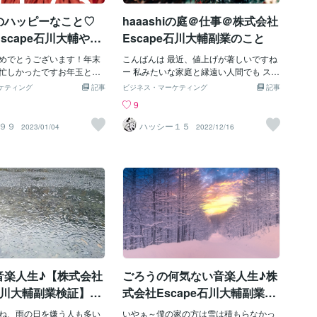
えてます 冬のコンビニの肉
ってます🎤 副業株式会社Escape石川大
のハッピーなこと♡
haaashiの庭＠仕事＠株式会社
い買ってしまいます 今日は
輔もやり始めて１週間～１０日くらい経
で、帰宅してからバタバタ
って 結果 １週間で３１３８０円 その後
scape石川大輔やる
Escape石川大輔副業のこと
間で株式会社Escape石川
８日目５６７０円 ９日目６２３０円 １０
業をしてました 今日は４２
めでとうございます！年末
日目５８７０円 になってます！！ いろい
こんばんは 最近、値上げが著しいですね
した なんとなく概要はわか
忙しかったですお年玉とい
ろがんばります♪♪
ー 私みたいな家庭と縁遠い人間でも スー
自分なりにシュミレーショ
友達と過ごす時間が多かっ
パー行ったら値上げしてるの感じちゃう
ケティング
記事
ビジネス・マーケティング
記事
ようなところ！？ 前から副
も通りのお正月でした やは
どうした日本！？ これから所得税も法人
9
もいるので、アドバイスを
数や量が増えるので、太っ
税も上がるみたいですね 防衛費を確保し
やれてます
ーン 今年は結婚を前提にした
て、戦争でも始まるんでしょうか！？ な
９９
ハッシー１５
2023/01/04
2022/12/16
作りたいので、太ってる場
んか 世界中の子供たちが安心して住める
にぃ 結婚したいかおたんは
地球でいたい.... そのためだったらなんか
リサーチを怠りません！ 今
したい なんか 思うことが大きくなってき
「結婚何年目が離婚しやす
ました...年末だからか！？ 大きなことを
同居期間とは、結婚から離婚
言ってますが 来年は一つでも徳を積める
年数と考えてよいでしょ
ような人間でいたい えっ、なんか精神的
年度は、約19万組が離婚して
に何か追い込まれてのか そんなことない
のうちもとも離婚件数が多
よぉー！ ここ最近はそんなに忙しくない
、「5年未満」、そして次点
し、美味しいごはんも食べてるし １２月
10年未満」そして3番目は
ってセンチメンタルになりがち こういう
15年未満」 という結果で
時は現実を見据えて 来年も自分の為にも
音楽人生♪【株式会社
ごろうの何気ない音楽人生♪株
彼氏もいないのに、結婚まだし
仕事と副業がんばろー 株式会社Escape
新年早々から「離婚」につ
石川大輔副業も順調です
e石川大輔副業検証】＃
式会社Escape石川大輔副業の
ている......... 初夢が良く
こと
な.... なんか年末年始は結
ね、雨の日を嫌う人も多い
いやぁ～僕の家の方は雪は積もらなかっ