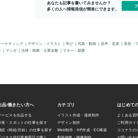
あなたも記事を書いてみませんか？
ませんが きちんと
ブ
多くの人へ情報発信が簡単にできます。
され 里親を募集し
状態がとても良好で
な猫で 里親と楽し
確信してると述べて
〓＝〓＝〓＝〓＝〓
】植物の中に流れる
トアームを不規則に
マーケティング
｜
デザイン・イラスト
｜
学び
｜
写真・動画
｜
音声・音楽
｜
美容・
握らせてしまった 変
い
｜
マンガ
｜
法律・税務・士業全般
｜
マネー・副業
した。 生物の中に
 「生体電流」と言
を動かしたり内蔵を
命令で生命が活動し
の研究が進み わずか
る 高性能なセンサ
用途に使われてま
のリズムで 音楽を作
生体電流にリズムで
せるインテリアもあ
作ったボーエン氏は