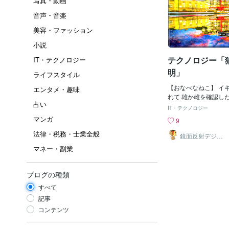
写真・動画
音声・音楽
美容・ファッション
小説
テクノロジー「
IT・テクノロジー
明」
ライフスタイル
【おなべなねこ】 イ
エンタメ・趣味
れて 雄か雌を確認し
占い
ちらでもない事が 世
IT・テクノロジー
ました！ この猫が雄
マンガ
9
は 雄の性器もメスの
法律・税務・士業全般
合わせてないため 性
鏡面反射デジタ
ルアート製作所
です。 担当獣医は 
マネー・副業
（鈴木穣）
わめて珍しく 前例も
い表す 用語すら存在
す。 生後15週目のこ
ブログの種類
になった飼い主が 母
すべて
緒に 保護センターに
してホープと命名した
記事
と思われてましたが 
コンテンツ
殖器官がなく 先天性
す。 ホープが将来ど