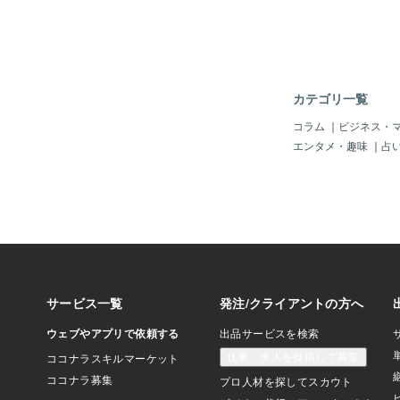
未知の事で保証が出来
排泄できることが確認
てるそうです。 健康
非常に遊び好きで活発
い日々を送れる事を 
ます。 〓＝〓＝〓＝
カテゴリ一覧
＝〓＝〓 【変人芸術
電気に反応し ロボッ
コラム
｜
ビジネス・
動かし その腕に剣を
エンタメ・趣味
｜
占
な芸術作品が誕生しま
生命活動の命令を出す
うのが流れてて 筋肉
動かしたり この電気
ます。 近年生体電流
な生体電流を検知でき
ーが開発され 様々な
す。 例えば生体電流
曲して音を出したり 
カラー電球を 点滅さ
ります。 この作品を
「私の作品はさま