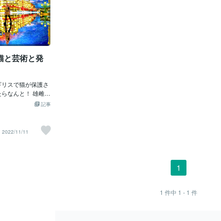
猫と芸術と発
ギリスで猫が保護さ
たらなんと！ 雄雌ど
界で初めて確認され
記事
雌どちらでもない訳
卵巣も どちらを持ち
別のない猫だったの
2022/11/11
「この子猫の状態はき
無い為この状態を言
しない」と話しま
の猫は 世話が困難
1
猫と兄弟猫3匹と一
預けられました。 そ
この猫は 当初メス
1
件中
1 - 1
件
体外にも体内にも生
の性器発達障害で
のように育かは 全く