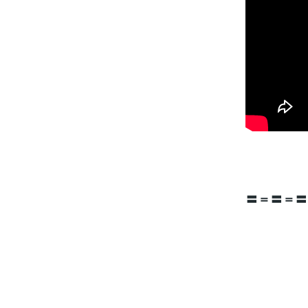
〓＝〓＝〓