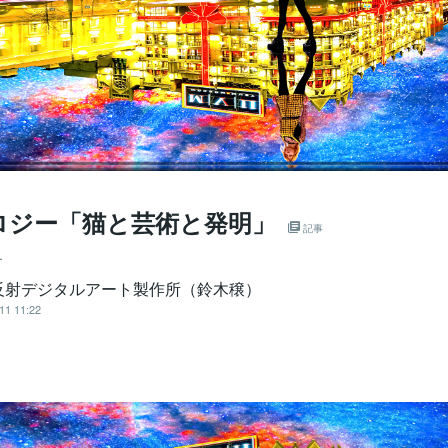
ロジー「猫と芸術と発明」
記事
ー
反射デジタルアート製作所（鈴木穣）
11 11:22