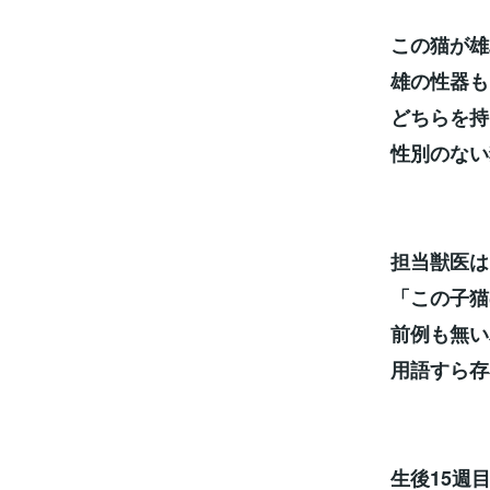
この猫が雄
雄の性器も
どちらを持
性別のない
担当獣医は
「この子猫
前例も無い
用語すら存
生後15週