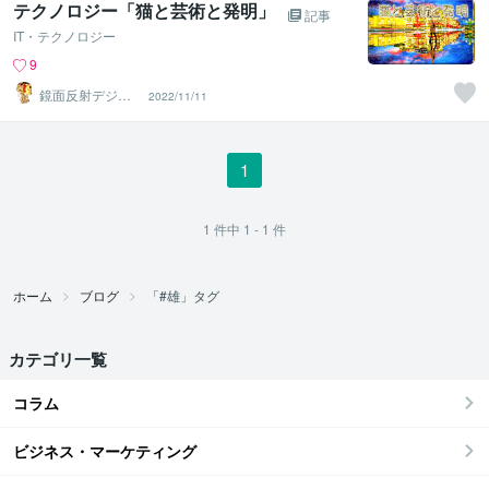
テクノロジー「猫と芸術と発明」
記事
IT・テクノロジー
9
鏡面反射デジタ
2022/11/11
ルアート製作所
（鈴木穣）
1
1
件中
1 - 1
件
ホーム
ブログ
「#雄」タグ
カテゴリ一覧
コラム
ビジネス・マーケティング