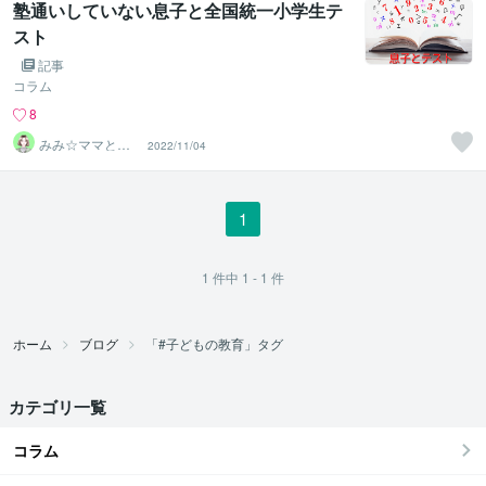
塾通いしていない息子と全国統一小学生テ
スト
記事
コラム
8
みみ☆ママと子
2022/11/04
どものお片付け
の先生
1
1
件中
1 - 1
件
ホーム
ブログ
「#子どもの教育」タグ
カテゴリ一覧
コラム