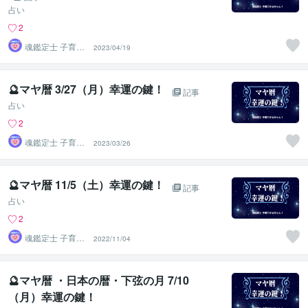
占い
2
魂鑑定士 子育て
2023/04/19
かぁちゃん！
🔮マヤ暦 3/27（月）幸運の鍵！
記事
占い
2
魂鑑定士 子育て
2023/03/26
かぁちゃん！
🔮マヤ暦 11/5（土）幸運の鍵！
記事
占い
2
魂鑑定士 子育て
2022/11/04
かぁちゃん！
🔮マヤ暦 ・日本の暦・下弦の月 7/10
（月）幸運の鍵！