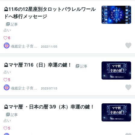
🔮11/6の12星座別タロットパラレルワール
ドへ移行メッセージ
記事
占い
6
魂鑑定士 子育て
2022/11/05
かぁちゃん！
🔮マヤ暦 7/16（日）幸運の鍵！
記事
占い
5
魂鑑定士 子育て
2023/07/15
かぁちゃん！
🔮マヤ暦 ・日本の暦 3/9（木）幸運の鍵！
記事
占い
5