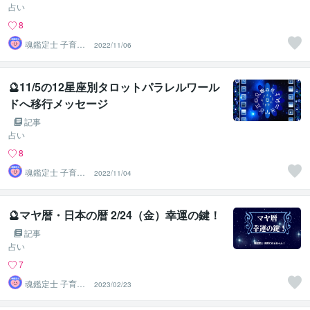
占い
8
魂鑑定士 子育て
2022/11/06
かぁちゃん！
🔮11/5の12星座別タロットパラレルワール
ドへ移行メッセージ
記事
占い
8
魂鑑定士 子育て
2022/11/04
かぁちゃん！
🔮マヤ暦・日本の暦 2/24（金）幸運の鍵！
記事
占い
7
魂鑑定士 子育て
2023/02/23
かぁちゃん！