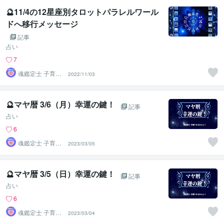
🔮11/4の12星座別タロットパラレルワール
ドへ移行メッセージ
記事
占い
7
魂鑑定士 子育て
2022/11/03
かぁちゃん！
🔮マヤ暦 3/6（月）幸運の鍵！
記事
占い
6
魂鑑定士 子育て
2023/03/05
かぁちゃん！
🔮マヤ暦 3/5（日）幸運の鍵！
記事
占い
6
魂鑑定士 子育て
2023/03/04
かぁちゃん！