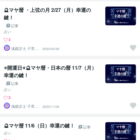
🔮マヤ暦 ・上弦の月 2/27（月）幸運の
鍵！
記事
占い
3
魂鑑定士 子育て
2023/02/26
かぁちゃん！
⭐開運日⭐🔮マヤ暦・日本の暦 11/7（月）
幸運の鍵！
記事
占い
3
魂鑑定士 子育て
2022/11/06
かぁちゃん！
🔮マヤ暦 11/6（日）幸運の鍵！
記事
占い