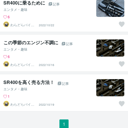
SR400に乗るために
記事
エンタメ・趣味
6
わらどらバイク
2022/10/22
屋
この季節のエンジン不調に
記事
エンタメ・趣味
6
わらどらバイク
2022/10/16
屋
SR400を高く売る方法！
記事
エンタメ・趣味
1
わらどらバイク
2022/10/19
屋
1