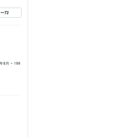
ロー
72
年8月 ~ 199
1981年