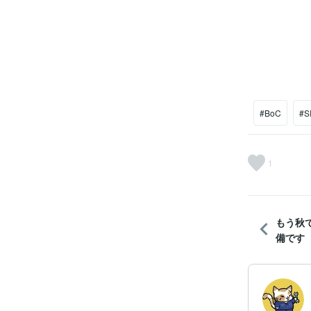
#BoC
#S
1
もう秋
備です