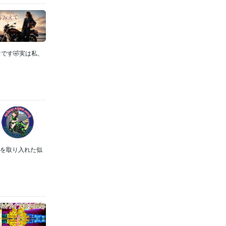
です🤣実は私、
ムを取り入れた似