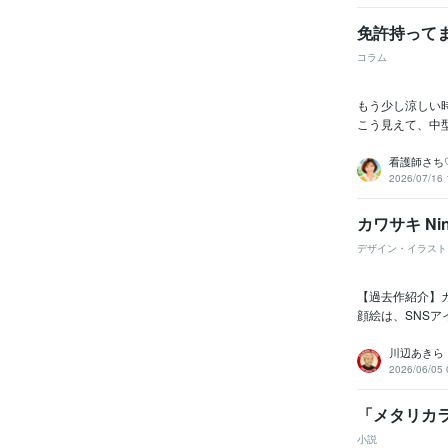
免許持ってま
コラム
もう少し涼しい時
こう見えて、中型
看護師さち
2026/07/16 
カワサキ N
デザイン・イラスト
【過去作紹介】カ
顔絵は、SNSア
川辺あきら
2026/06/05 
「メタリカ
小説