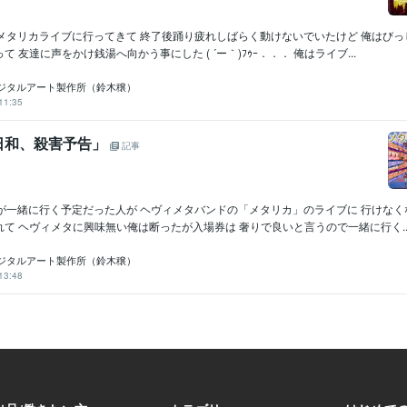
とメタリカライブに行ってきて 終了後踊り疲れしばらく動けないでいたけど 俺はび
 友達に声をかけ銭湯へ向かう事にした ( ´ー｀)ﾌｩｰ．．． 俺はライブ...
ジタルアート製作所（鈴木穣）
11:35
日和、殺害予告」
記事
達が一緒に行く予定だった人が ヘヴィメタバンドの「メタリカ」のライブに 行けな
て ヘヴィメタに興味無い俺は断ったが入場券は 奢りで良いと言うので一緒に行く..
ジタルアート製作所（鈴木穣）
13:48