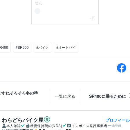
R400
#SR500
#バイク
#オートバイ
ですねそろそろ冬の準
一覧に戻る
SR400に乗るために
わらどらバイク屋
プロフィール
本人確認
機密保持契約(NDA)
インボイス発行事業者
未登録