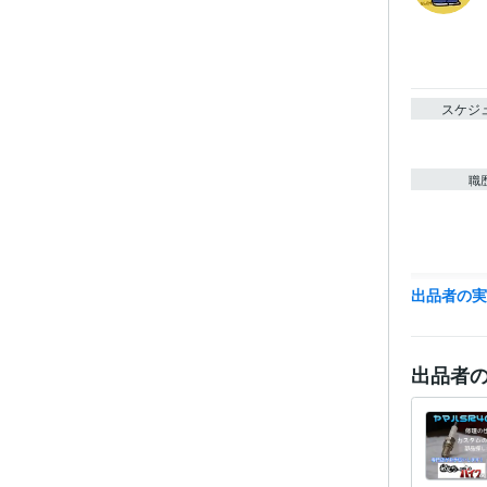
スケジ
職
資格・
出品者の
出品者
得意