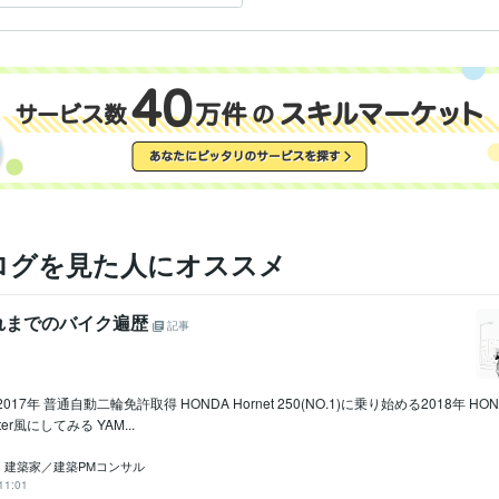
関東工業専門学校
1980年3月 ~ 1982年2月
歴
ログを見た人にオススメ
れまでのバイク遍歴
記事
7年 普通自動二輪免許取得 HONDA Hornet 250(NO.1)に乗り始める2018年 HONDA 
ter風にしてみる YAM...
｜ 建築家／建築PMコンサル
11:01