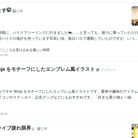
す🤭
記事
期に、バイクでツーリングに行きました🏍️……と言っても、後ろに乗っていただけ
バイクの免許を持っています🤭若い頃、毎日バスで通勤していたのですが、いつ...
♡こころを受け止める優しい時間
12:08
inja をモチーフにしたエンブレム風イラスト
コンテンツ
ワサキ Ninja をモチーフにしたエンブレム風イラストです。愛車や趣味のアイテ
イコンやステッカー、記念グッズなどにもおすすめです。「好きな乗り物と一緒...
09:34
ライブ疲れ限界」
記事