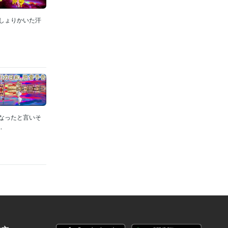
っしょりかいた汗
くなったと言いそ
.