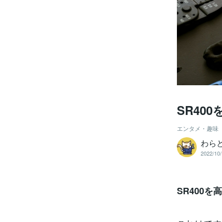
SR40
エンタメ・趣味
わら
2022/10/
SR400