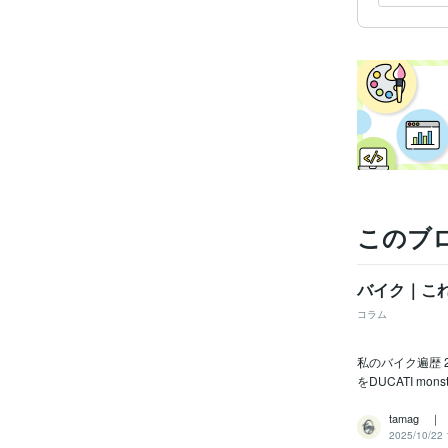
学
このブ
バイク｜こ
コラム
私のバイク遍歴 201
をDUCATI mons
tamag 
2025/10/22 