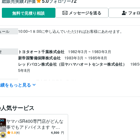
7
5.0
72
総販売実績
評価
フォロワー
メッセージを送る
フォ
無料で見積り相談
ュール
10:00~1８:00に申し込んでいただければお客様にあわせます。

トヨタオート千葉株式会社
1982年3月 ~ 1983年3月
歴
新帝国警備保障株式会社
1983年3月 ~ 1985年8月
レッドバロン株式会社（旧ヤハマハオートセンター株式会社）
1985
5年8月
ジーゼル2級自動車整備士
取得年 : 1983年
検定
実績をもっと見る
ガソリン2級自動車整備士
取得年 : 1983年
普通自動車運転免許
取得年 : 1981年
普通自動二輪免許
取得年 : 1982年
の人気サービス
中型自動車第一種運転免許
取得年 : 1980年
二級自動車整備士（ガソリン・ジーゼル・シャシ・二輪）
取得年 : 
ガス溶接技能者
取得年 : 1980年
ヤマハSR400専門店がどんな
有機溶剤作業主任者
取得年 : 1980年
事でもアドバイスます ヤマ
ハSR400専門店が全面アドバ
5.0
(4)
4,500
円
学習指導・資格・キャリア相談
オートバイの整備
分野
イス