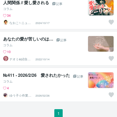
人間関係 // 愛し愛される
記事
コラム
34
なおこ✨ニュー
2024/10/17
ジーランドNo1
鑑定士✨
あなたの愛が苦しいのは…
記事
コラム
10
ナオミep2自分
2022/10/14
を知って楽に生
きる
№411 - 2026/2/26 愛されたかった
記事
コラム
4
ゆう子☆作業療
2026/02/26
法士＆ライフコ
ーチ
1