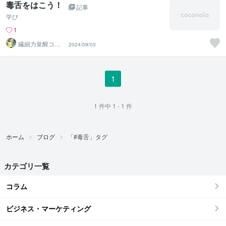
毒舌をはこう！
記事
学び
1
繊細力覚醒コー
2024/09/03
チ さわてぃ
1
1
件中
1 - 1
件
ホーム
ブログ
「#毒舌」タグ
カテゴリ一覧
コラム
ビジネス・マーケティング