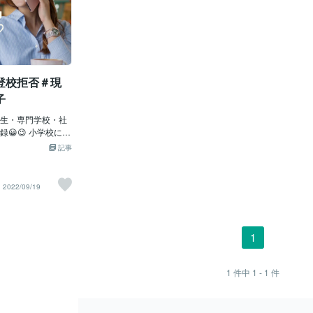
登校拒否＃現
子
生・専門学校・社
😀😉 小学校に入
る点はなかった。
記事
るのは担任の先生
。特に女の先生は
授業はノルマがあ
2022/09/19
供達に１年間に決
さないと行けない
早く言うと詰め込
れと言われる子も
1
力があるかの問題
から塾通いの子は
に気に入られない
1
件中
1 - 1
件
物です。6年間は大
たね～。