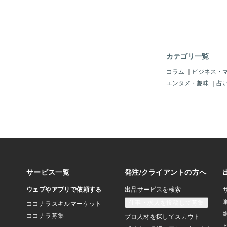
中
生になってからも小学
学生も一緒になる点で
子供同士の話で子供達
分で口にした事が後々
も有る。私自身も経験
カテゴリ一覧
になると忘れている。
いると昔の自分が味わ
コラム
｜
ビジネス・
す。長女は登校拒否に
エンタメ・趣味
｜
占
登校する時間になるが
出来ずせかすと靴を履
とが出来ない。出来て
には進まない。踏み切
ともあった。娘の心叫
いから学校休む」とい
した。我が家では息子
た。2歳違いの弟（息
められてトイレに行く
経験がありました。息
をしていました。娘の
時は担任の先生に相談
した。担任の先生と相
登校する様にしました