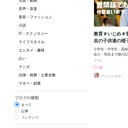
写真・動画
音声・音楽
美容・ファッション
小説
教育＃いじめ＃
IT・テクノロジー
在の子供達の様
ライフスタイル
小学生・中学生・高校
エンタメ・趣味
会人・現在まで娘の記録
占い
学したてはまだ気にな
コラム
人間関係が分かり始め
マンガ
10
からだと私は思います
法律・税務・士業全般
ひいきをする。先生の
アンジールサラ
イ・私の家
るらしく、すべての子
マネー・副業
まった量の授業をこな
と聞いたことがある。
み授業。当然落ちこぼ
ブログの種類
いる。それぞれで理解
すべて
だと思います。小学生
多かったですが、先生
記事
と小学生生活は苦しい
コンテンツ
変でし