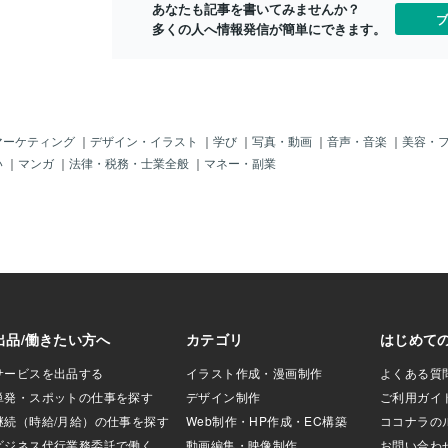
あなたも記事を書いてみませんか？
学
ブ
多くの人へ情報発信が簡単にできます。
校の生徒に他の小
悪い事が重なる。
も傷付く。面白半
トラウマになる事
してきたのに大人
子供を持ち育てて
ったことを思い出
マーケティング
｜
デザイン・イラスト
｜
学び
｜
写真・動画
｜
音声・音楽
｜
美容・
なった。朝起きて
い
｜
マンガ
｜
法律・税務・士業全般
｜
マネー・副業
、靴を履くことが
くが家から出るこ
も一歩なかなか前
りで立ち止まるこ
び声で「お腹が痛
う事が多くなりま
もいじめられまし
子）が精神的追い詰
事が出来なかった
子も相当辛い思い
登校拒否になった
に乗ってもらいま
談の上で朝は私と
。