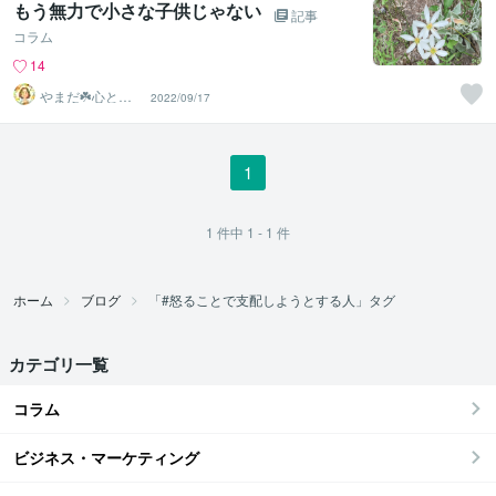
もう無力で小さな子供じゃない
記事
コラム
14
やまだ☘️心と頭
2022/09/17
がスッキリ整う
サロン
1
1
件中
1 - 1
件
ホーム
ブログ
「#怒ることで支配しようとする人」タグ
カテゴリ一覧
コラム
ビジネス・マーケティング