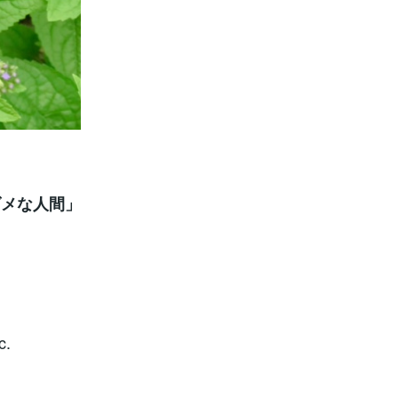
ダメな人間」
.