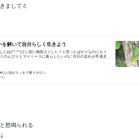
きまして💧
いを解いて自分らしく生きよう
したね(*^-^*)少し前に梅雨入りした？と思ったばかりなのにもう
💧のんびりとマイペースに暮らしたいのに月日の流れが早過ぎ
Aさて、最近の私は改めて自分の内面と向き合うことが多いです。昔か
ンセリングを自然にしていましたが、またじっくりと自分への
るようになりました。そうすると、毒親っぽい父からの悪影響
☘️心と頭がスッキリ整うサロン
受けていたことに今更ながら気づいたのですね(;'∀')イライラを
/02
い顔で怒鳴られ続けて来たので、怒ることは良くないこととい
できていました。目の前で夫婦喧嘩もよく見せられ、両親をな
を和ませようとしていたので、無意識に他人の機嫌を取ろうと
につき失礼な発言や不快なことをされても友人相手だと笑って
ました。カギなど家の中で物をよく失くす父に探すように何度
「これゴミ箱に捨てて」とか一人でできることでも見える範囲
コキ使われていたので、会社で誰かに「○○見なかった？」と聞
、「一緒に探してくれる？」と頼まれたわけでもないのに仕事
必死に探し回ってしまったり💦誰かに都合よく使われていると
、急激に嫌悪感と拒絶反応が出たりもして。（父だけで十分、
いと怒鳴られる
にまでそんな扱いされたくないという感じかな？と）親と自分
て考え、子供の頃からおかしいのは父の方と理解していた私で
↓
こういう言動を取られていたら何か影響はありますよね。パブ