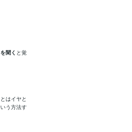
と覚
とを聞く
ことはイヤと
という方法す