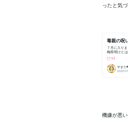
ったと気づ
毒親の呪
７月に入りま
梅雨明けとは
て(;^_^
11
らセルフカウ
問いかけをす
やまだ
をいろいろと
2022/07
ぶつけられ怖
う思い込みが
だめ場の空気
するクセが身
誤魔化してい
も命令され、
にいたら必ず
かれただけで
の手を止めて
思ったとたん
機嫌が悪
父以外の人間
の人生は分け
も、ずーっと