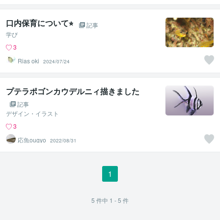
口内保育について⭐︎
記事
学び
3
Rias oki
2024/07/24
プテラポゴンカウデルニィ描きました
記事
デザイン・イラスト
3
応魚ougyo
2022/08/31
1
5
件中
1 - 5
件