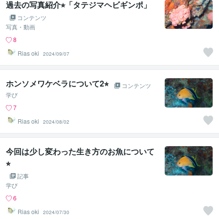
過去の写真紹介⭐︎「タテジマヘビギンポ」
コンテンツ
写真・動画
8
Rias oki
2024/09/07
ホンソメワケベラについて2⭐︎
コンテンツ
学び
7
Rias oki
2024/08/02
今回は少し変わった生き方のお魚について
⭐︎
記事
学び
6
Rias oki
2024/07/30