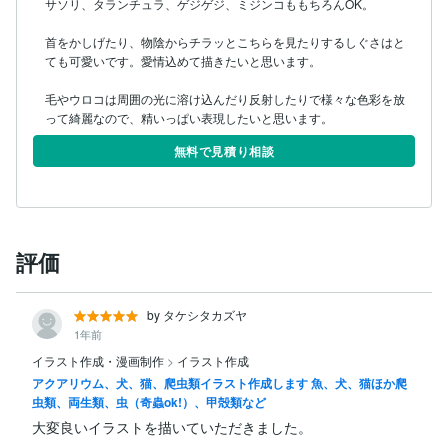
サソリ、タランチュラ、ゲジゲジ、ミジンコももちろんOK。

首をかしげたり、物陰からチラッとこちらを見たりするしぐさはと
ても可愛いです。愛情込めて描きたいと思います。

毛やウロコは周囲の光に溶け込んだり反射したりで様々な色彩を放
無料で見積り相談
評価
by タケシタカズヤ
1年前
イラスト作成・漫画制作
>
イラスト作成
アクアリウム、犬、猫、爬虫類イラスト作成します 魚、犬、猫ほか爬
虫類、両生類、虫（奇蟲ok!）、甲殻類など