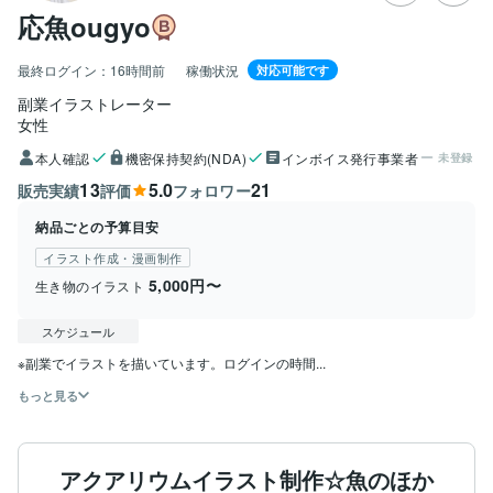
応魚ougyo
最終ログイン：
16時間前
稼働状況
対応可能です
副業イラストレーター
女性
本人確認
機密保持契約(NDA)
インボイス発行事業者
未登録
13
5.0
21
販売実績
評価
フォロワー
納品ごとの予算目安
イラスト作成・漫画制作
5,000円〜
生き物のイラスト
スケジュール
※副業でイラストを描いています。ログインの時間...
もっと見る
アクアリウムイラスト制作☆魚のほか