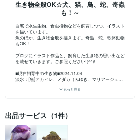
生き物全般OK☆犬、猫、鳥、蛇、奇蟲
も！～
自宅で水生生物、食虫植物などを飼育しつつ、イラスト
を描いています。

魚のほか、生き物全般を描きます。奇蟲、蛇、軟体動物
もOK！

ブログにイラスト作品と、飼育した生き物の思い出など
を載せていきます。ご参照ください!(^^)!

■現在飼育中の生き物■2024.11.04

淡水：[魚]アカヒレ、メダカ（みゆき、マリアージュ、
オロチ、朱光菊、イシス、サファイア、琥珀ラメ）、金
もっと見る
魚（子赤、朱文金）、ベタ（ダブルテール、トラディシ
ョナル）、ミクロラスボラブルーネオン、ホラタンディ
アアテコレリー、インディアングラスフィッシュ、ロン
グフィンゼブラダニオ、プレコ　[カニ]サワガニ
出品サービス（1件）
（青）、ベンケイガニ、バンパイアクラブ[他]ミナミヌ
マエビ、モノアラガイ、ラムズホーン、タニシ

海水：イチモンスズメダイ、海水の貝

アクアテラリウム：オカヤドカリ

昆虫：ハラビロカマキリ（卵）
