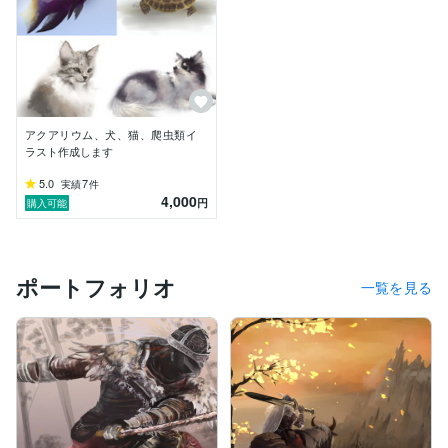
☆このほか、多肉植物、食虫植物（モウセンゴケ、サラ
セニア、ウツボカズラ）など

■生き物が大好きです■

小さい頃からいろいろと飼育していましたが、ここ数年
で再燃しています。Twitterで色々と飼育されている方か
アクアリウム、犬、猫、爬虫類イ
ら情報を教えていただいたり、水族館へ行ってみたり。
ラスト作成します
生き物の色々な姿や表情に癒されています。実はクモや
ゲジゲジが苦手でしたが、写真を見ているうちにその色
5.0
7
実績
件
4,000
彩や毛色の美しさに魅力を感じるようになり、今では可
円
購入可能
愛いと思うようになりました。

古代魚には特別な魅力を感じています。いつか飼育して
みたいなと思っています。カバーとアイコンにはそんな
ポートフォリオ
一覧を見る
思いを込めて、古代魚ポリプテルスのイラストにしてい
ます。