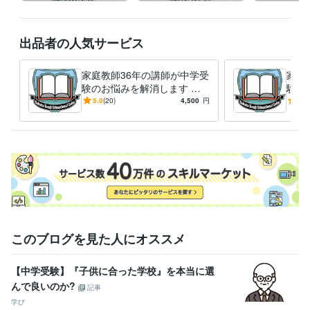
出品者の人気サービス
家庭教師36年の講師が中学受
家庭
験のお悩みを解消します 最
験の
難関校対策から発達障害やグ
難関
5.0
(20)
4,500
円
5.0
レーゾーンの子の受験対策ま
レー
で対応
で対
このブログを見た人にオススメ
【中学受験】『子供に合った学校』を本当に選
んで良いのか?
記事
学び