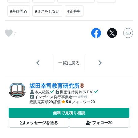
#基礎固め
#ミスをしない
#正答率
7
一覧に戻る
坂田幸司教育研究所
本人確認
機密保持契約(NDA)
インボイス発行事業者
未登録
総販売実績
29
評価
5.0
フォロワー
20
無料で見積り相談
メッセージを送る
フォロー
20