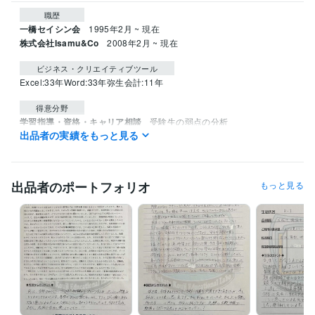
職歴
一橋セイシン会
1995年2月 ~ 現在
株式会社Isamu&Co
2008年2月 ~ 現在
ビジネス・クリエイティブツール
Excel:33年
Word:33年
弥生会計:11年
得意分野
学習指導・資格・キャリア相談
受験生の弱点の分析
出品者の実績をもっと見る
中学受験
学歴
立教大学
1992年3月 ~ 1995年2月
出品者のポートフォリオ
もっと見る