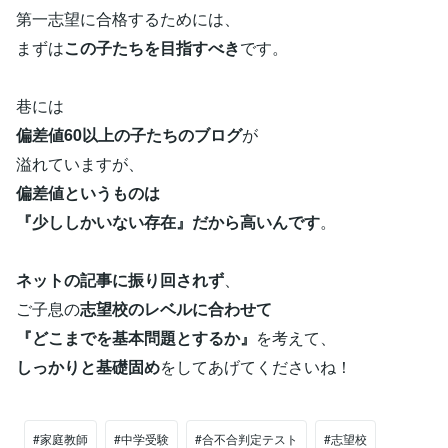
第一志望に合格するためには、
まずは
この子たちを目指すべき
です。
巷には
偏差値60以上の子たちのブログ
が
溢れていますが、
偏差値というものは
『少ししかいない存在』だから高いんです
。
ネットの記事に振り回されず
、
ご子息の
志望校のレベルに合わせて
『どこまでを基本問題とするか』
を考えて、
しっかりと基礎固め
をしてあげてくださいね！
#家庭教師
#中学受験
#合不合判定テスト
#志望校