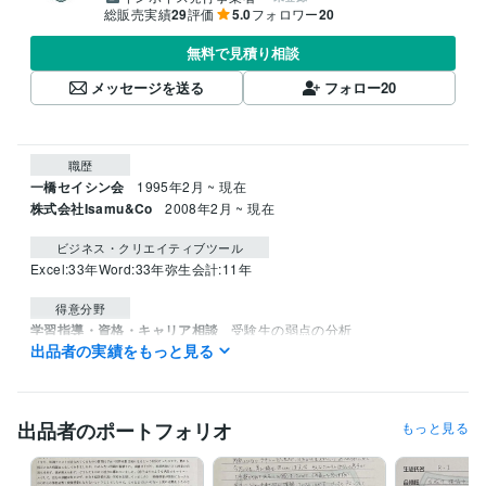
総販売実績
29
評価
5.0
フォロワー
20
無料で見積り相談
メッセージを送る
フォロー
20
職歴
一橋セイシン会
1995年2月 ~ 現在
株式会社Isamu&Co
2008年2月 ~ 現在
ビジネス・クリエイティブツール
Excel:33年
Word:33年
弥生会計:11年
得意分野
学習指導・資格・キャリア相談
受験生の弱点の分析
出品者の実績をもっと見る
中学受験
学歴
立教大学
1992年3月 ~ 1995年2月
出品者のポートフォリオ
もっと見る