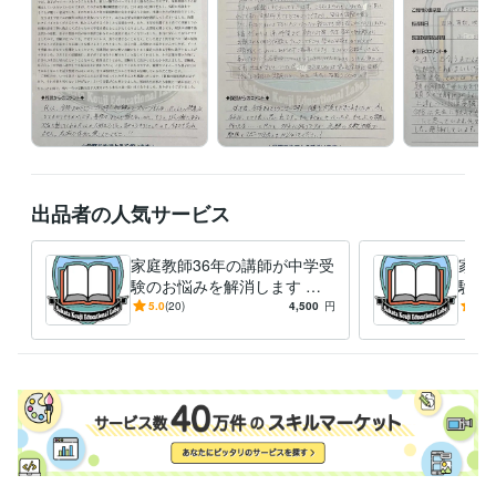
出品者の人気サービス
家庭教師36年の講師が中学受
家庭
験のお悩みを解消します 最
験の
難関校対策から発達障害やグ
難関
5.0
(20)
4,500
円
5.0
レーゾーンの子の受験対策ま
レー
で対応
で対