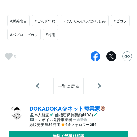
#新美南吉
#ごんぎつね
#でんでんむしのかなしみ
#ピカソ
#パブロ・ピカソ
#梅雨
5
一覧に戻る
DOKADOKA＠ネット複業家
本人確認
機密保持契約(NDA)
インボイス発行事業者
未登録
総販売実績
84
評価
4.9
フォロワー
254
無料で見積り相談