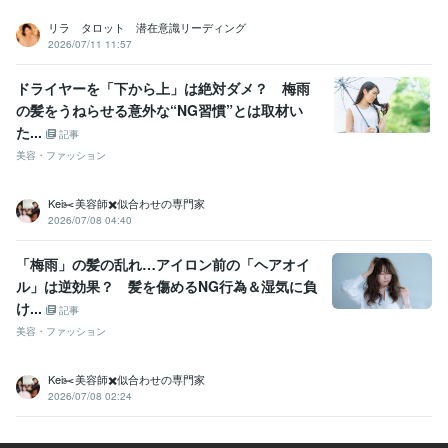
リラ タロット 潜在意識リーディング
2026/07/11 11:57
ドライヤーを「下から上」は絶対ダメ？ 梅雨
の髪をうねらせる意外な“NG習慣”とは取材い
た...
記事
美容・ファッション
Kei✂️美容師✖️似合わせの専門家
2026/07/08 04:40
「梅雨」の髪の乱れ…アイロン前の「ヘアオイ
ル」は逆効果？ 髪を傷めるNG行為＆湿気に負
け...
記事
美容・ファッション
Kei✂️美容師✖️似合わせの専門家
2026/07/08 02:24