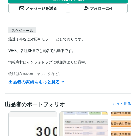
メッセージを送る
フォロー
254
スケジュール
迅速丁寧なご対応をモットーとしております。

WEB、各種SNSでも同名で活動中です。

情報商材はインフォトップに草創期より出品中。

物販はAmazon、ヤフオクなど。

出品者の実績をもっと見る
365日24時間対応可能！

お問い合わせはお気軽にどうぞ。

出品者のポートフォリオ
もっと見る
お客様に合った商品をご提案いたします。

受賞歴
中部経済新聞取材
中日新聞取材
CBCラジオ取材
MID-FM取材