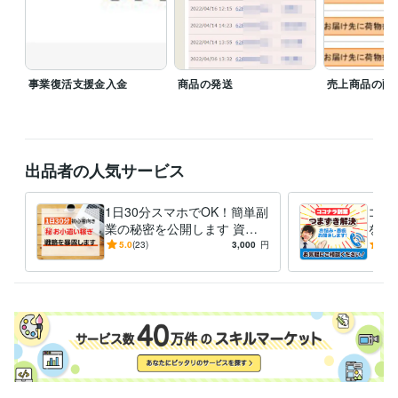
資格・検定
古物商許可
取得年 : 2012年
得意分野
集客・マーケティング相談
取材受付
事業復活支援金入金
商品の発送
売上商品の配
物販、情報教材
資産運用・副業の相談
無料からステップアップの副収入構築
Word
Press設置専門家
副業・在宅
独自サイト・ブログ
出品者の人気サービス
1日30分スマホでOK！簡単副
ココ
業の秘密を公開します 資金0
を今
円で初心者でもおすすめ㊙️物
なに
5.0
(23)
3,000
円
5.0
販アドバイス！
から