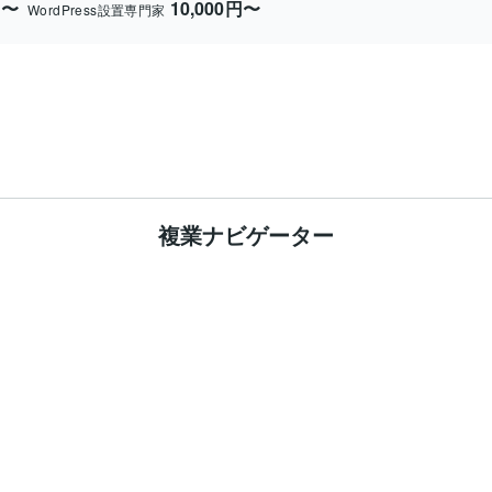
円〜
10,000円〜
WordPress設置専門家
複業ナビゲーター


いましたが、
