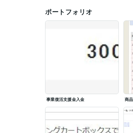
ポートフォリオ
しかし、これとて、まだまだ時代は変わっ
そうした潮目を早いうちに掴むためにも

考える→調べる→行動する→結果を出す

事業復活支援金入金
商