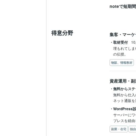
noteで短
得意分野
集客・マーケ
・取材受付
10
埋もれてしま
の伝授。
物販、情報教材
資産運用・副
・無料からステ
無料から仕入
・WordPres
サーバーにワ
プレスを経由
副業・在宅
独自