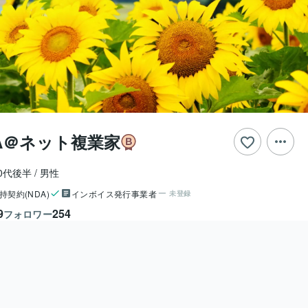
KA＠ネット複業家
0代後半
男性
持契約(NDA)
インボイス発行事業者
未登録
9
254
フォロワー