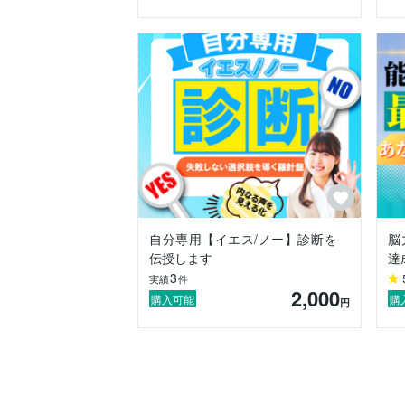
今の仕事をリタイアしてから取り組もうと
現状よりも、世情が悪くなってしまっては
さらに取り残されていくでしょう。

そこで、これまでの役職や肩書に甘んじる
ひとかどの人物となれるように

いつでも歩き出せるように準備運動として
まずはかんたんな副業を構築していきませ
私も、かつて平成時代初期のころ、

紳士服の販売業でした。

しかし、年々、クールビズ、カジュアルフ
自分専用【イエス/ノー】診断を
脳
ファストファッションの台頭により、

伝授します
達
もう潮目が変わったと気づきました。

3
実績
件
2,000
Windowsが登場したとき、

購入可能
購
円
これからは、なにかしらパソコン、

インターネットに携われる仕事に着目しよ
視点をガラリと変えました。

その後、ネットショップを立ち上げ、サイ
フリマアプリやオークション、情報販売な