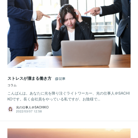
ストレスが溜まる働き方
記事
コラム
こんばんは。あなたに光を降り注ぐライトワーカー、光の仕事人＠SACHI
KOです。長く会社員をやっている私ですが、お陰様で...
光の仕事人＠SACHIKO
2022/03/07 12:58