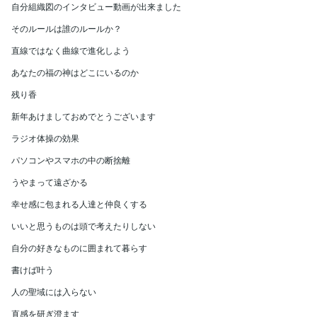
自分組織図のインタビュー動画が出来ました
そのルールは誰のルールか？
直線ではなく曲線で進化しよう
あなたの福の神はどこにいるのか
残り香
新年あけましておめでとうございます
ラジオ体操の効果
パソコンやスマホの中の断捨離
うやまって遠ざかる
幸せ感に包まれる人達と仲良くする
いいと思うものは頭で考えたりしない
自分の好きなものに囲まれて暮らす
書けば叶う
人の聖域には入らない
直感を研ぎ澄ます