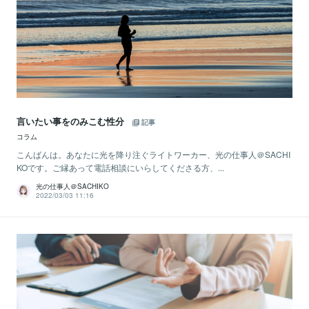
言いたい事をのみこむ性分
記事
コラム
こんばんは。あなたに光を降り注ぐライトワーカー、光の仕事人＠SACHI
KOです。ご縁あって電話相談にいらしてくださる方、...
光の仕事人＠SACHIKO
2022/03/03 11:16