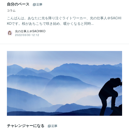
自分のペース
記事
コラム
こんばんは。あなたに光を降り注ぐライトワーカー、光の仕事人＠SACHI
KOです。桜があちこちで咲き始め、暖かくなると同時...
光の仕事人＠SACHIKO
2022/03/30 12:12
チャレンジャーになる
記事