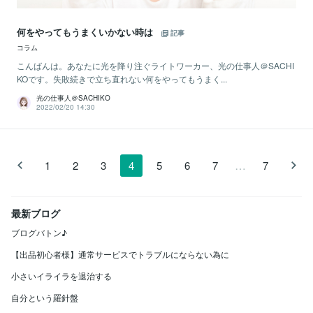
何をやってもうまくいかない時は
記事
コラム
こんばんは。あなたに光を降り注ぐライトワーカー、光の仕事人＠SACHI
KOです。失敗続きで立ち直れない何をやってもうまく...
光の仕事人＠SACHIKO
2022/02/20 14:30
…
1
2
3
4
5
6
7
7
最新ブログ
ブログバトン♪
【出品初心者様】通常サービスでトラブルにならない為に
小さいイライラを退治する
自分という羅針盤