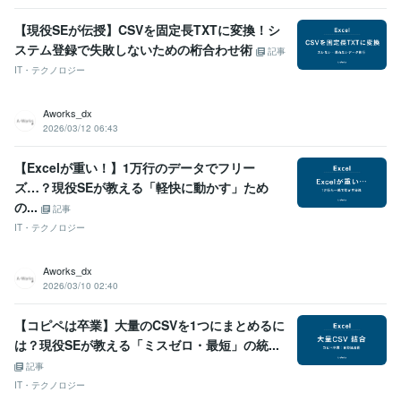
【現役SEが伝授】CSVを固定長TXTに変換！シ
ステム登録で失敗しないための桁合わせ術
記事
IT・テクノロジー
Aworks_dx
2026/03/12 06:43
【Excelが重い！】1万行のデータでフリー
ズ…？現役SEが教える「軽快に動かす」ため
の...
記事
IT・テクノロジー
Aworks_dx
2026/03/10 02:40
【コピペは卒業】大量のCSVを1つにまとめるに
は？現役SEが教える「ミスゼロ・最短」の統...
記事
IT・テクノロジー