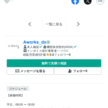
3
一覧に戻る
Aworks_dx
本人確認
機密保持契約(NDA)
インボイス発行事業者
未登録
総販売実績
1
評価
0.0
フォロワー
0
無料で見積り相談
メッセージを送る
フォロー
0
スケジュール
【稼働時間】

平日：08:00 〜 18:00
