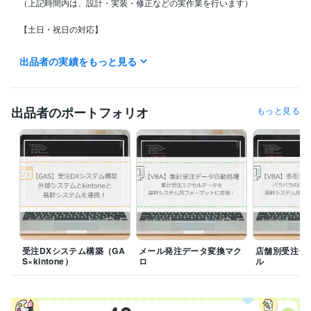
（上記時間内は、設計・実装・修正などの実作業を行います）

【土日・祝日の対応】

基本的に実作業・納品はお休みをいただいております。

出品者の実績をもっと見る
メッセージの返信のみ対応可能です。24時間以内には必ず折り返しご連
絡いたしますので、お急ぎのご相談や週明けからの案件依頼など、お気
軽にお送りください。

出品者のポートフォリオ
もっと見る
【お急ぎの方へ】

平日の稼働時間外でも、緊急のトラブル対応などは可能な限り柔軟に調
整いたします。まずはダイレクトメッセージにてご相談ください。
経験職種
エンジニア / RPAエンジニア（マクロ・VBA）
経験年数 : 4年
エンジニア / 情報システム・社内SE
経験年数 : 3年
プログラミング言語・フレームワーク
受注DXシステム構築（GA
メール発注データ変換マク
店舗別受注デ
CSS:5年
HTML:5年
JavaScript:5年
SQL:3年
VBA:4年
S×kintone）
ロ
ル
Google Apps Script:1年
Python:1年
ビジネス・クリエイティブツール