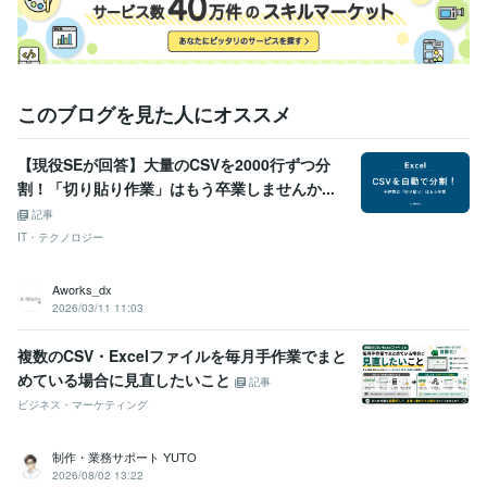
Excel:10年
Google スプレッドシート:4年
Asana:1年
ChatGPT:1年
Adobe XD:3年
このブログを見た人にオススメ
【現役SEが回答】大量のCSVを2000行ずつ分
割！「切り貼り作業」はもう卒業しませんか...
記事
IT・テクノロジー
Aworks_dx
2026/03/11 11:03
複数のCSV・Excelファイルを毎月手作業でまと
めている場合に見直したいこと
記事
ビジネス・マーケティング
制作・業務サポート YUTO
2026/08/02 13:22