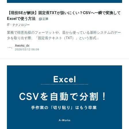
【現役SEが解決】固定長TXTが扱いにくい？CSVへ一瞬で変換して
Excelで使う方法
記事
IT・テクノロジー
業務で得意先様のフォーマットや、昔から使っている基幹システムのデー
タを取り出す際、「固定長テキスト（TXT）」という形式...
Aworks_dx
2026/03/12 06:09