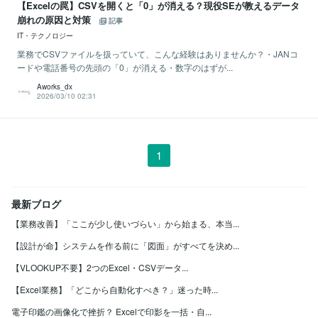
【Excelの罠】CSVを開くと「0」が消える？現役SEが教えるデータ
崩れの原因と対策
記事
IT・テクノロジー
業務でCSVファイルを扱っていて、こんな経験はありませんか？・JANコ
ードや電話番号の先頭の「0」が消える・数字のはずが...
Aworks_dx
2026/03/10 02:31
1
最新ブログ
【業務改善】「ここが少し使いづらい」から始まる、本当...
【設計が命】システムを作る前に「図面」がすべてを決め...
【VLOOKUP不要】2つのExcel・CSVデータ...
【Excel業務】「どこから自動化すべき？」迷った時...
電子印鑑の画像化で挫折？ Excelで印影を一括・自...