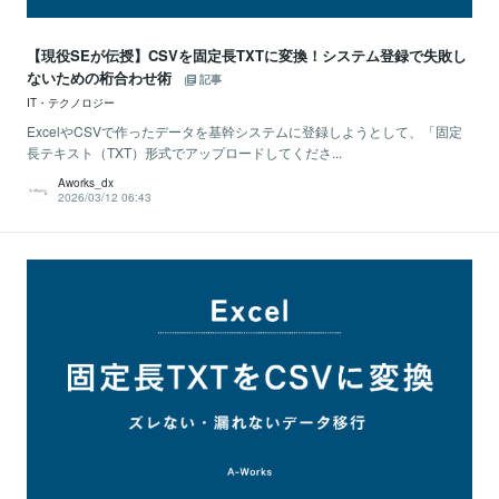
【現役SEが伝授】CSVを固定長TXTに変換！システム登録で失敗し
ないための桁合わせ術
記事
IT・テクノロジー
ExcelやCSVで作ったデータを基幹システムに登録しようとして、「固定
長テキスト（TXT）形式でアップロードしてくださ...
Aworks_dx
2026/03/12 06:43