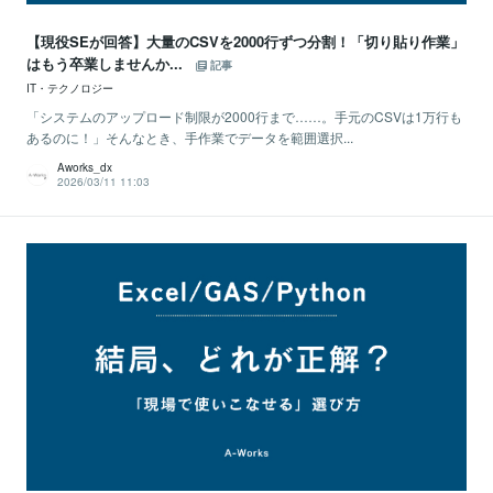
【現役SEが回答】大量のCSVを2000行ずつ分割！「切り貼り作業」
はもう卒業しませんか...
記事
IT・テクノロジー
「システムのアップロード制限が2000行まで……。手元のCSVは1万行も
あるのに！」そんなとき、手作業でデータを範囲選択...
Aworks_dx
2026/03/11 11:03