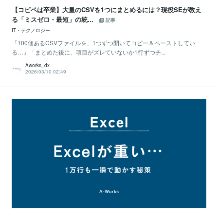
【コピペは卒業】大量のCSVを1つにまとめるには？現役SEが教え
る「ミスゼロ・最短」の統...
記事
IT・テクノロジー
「100個あるCSVファイルを、1つずつ開いてコピー＆ペーストしてい
る…」「まとめた後に、項目がズレていないか1行ずつチ...
Aworks_dx
2026/03/10 02:49