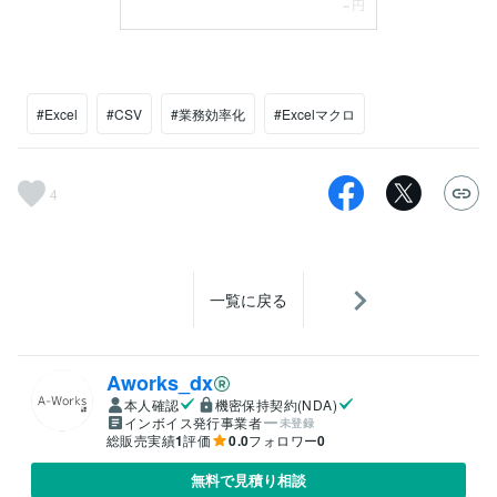
#Excel
#CSV
#業務効率化
#Excelマクロ
4
一覧に戻る
Aworks_dx
本人確認
機密保持契約(NDA)
インボイス発行事業者
未登録
総販売実績
1
評価
0.0
フォロワー
0
無料で見積り相談