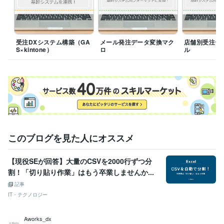
経験職種
エンジニア / RPAエンジニア（マクロ・VBA）
経験年数 : 4年
エンジニア / 情報システム・社内SE
経験年数 : 3年
プログラミング言語・フレームワーク
受注DXシステム構築（GA
メール発注データ変換マク
店舗別受注デ
CSS:5年
HTML:5年
JavaScript:5年
SQL:3年
VBA:4年
S×kintone）
ロ
ル
Google Apps Script:1年
Python:1年
ビジネス・クリエイティブツール
Excel:10年
Google スプレッドシート:4年
Asana:1年
ChatGPT:1年
Adobe XD:3年
このブログを見た人にオススメ
【現役SEが回答】大量のCSVを2000行ずつ分
割！「切り貼り作業」はもう卒業しませんか...
記事
IT・テクノロジー
Aworks_dx