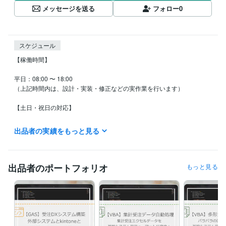
メッセージを送る
フォロー
0
スケジュール
【稼働時間】

平日：08:00 〜 18:00

（上記時間内は、設計・実装・修正などの実作業を行います）

【土日・祝日の対応】

基本的に実作業・納品はお休みをいただいております。

出品者の実績をもっと見る
メッセージの返信のみ対応可能です。24時間以内には必ず折り返しご連
絡いたしますので、お急ぎのご相談や週明けからの案件依頼など、お気
軽にお送りください。

出品者のポートフォリオ
もっと見る
【お急ぎの方へ】

平日の稼働時間外でも、緊急のトラブル対応などは可能な限り柔軟に調
整いたします。まずはダイレクトメッセージにてご相談ください。