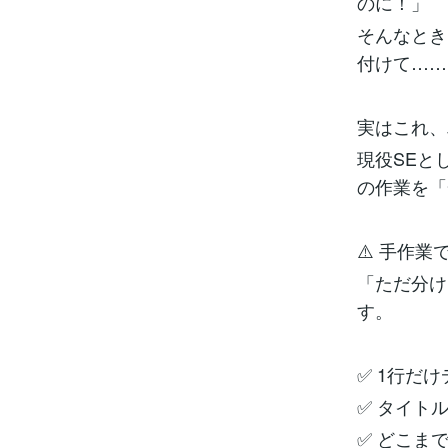
のに！」
そんなとき
付けて……
実はこれ、
現役SEと
の作業を「
⚠️ 手作
「ただ分け
す。
✅ 1行だ
✅ タイト
✅ どこま