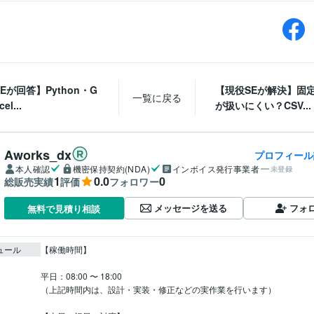
Eが回答】Python・G
【現役SEが解決】固定
一覧に戻る
el...
が扱いにくい？CSV...
Aworks_dx
プロフィール
本人確認
機密保持契約(NDA)
インボイス発行事業者
未登録
1
0.0
0
総販売実績
評価
フォロワー
メッセージを送る
フォ
無料で見積り相談
ュール
【稼働時間】

平日：08:00 〜 18:00

（上記時間内は、設計・実装・修正などの実作業を行います）
