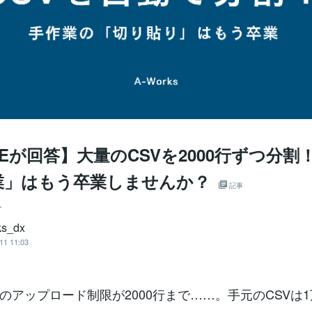
Eが回答】大量のCSVを2000行ずつ分割
業」はもう卒業しませんか？
記事
ー
ks_dx
11 11:03
のアップロード制限が2000行まで……。手元のCSVは