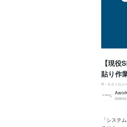
【現役S
貼り作
IT・テクノロジ
Awor
2026/03/
「システム