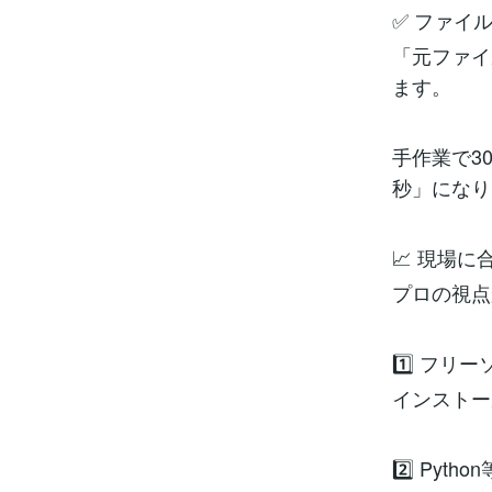
✅ ファイ
「元ファイ
ます。
手作業で3
秒」になり
📈 現場
プロの視点
1️⃣ フリ
インストー
2️⃣ Pyt