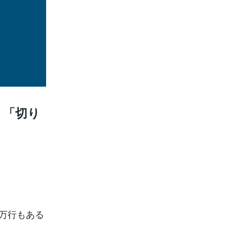
！「切り
1万行もある