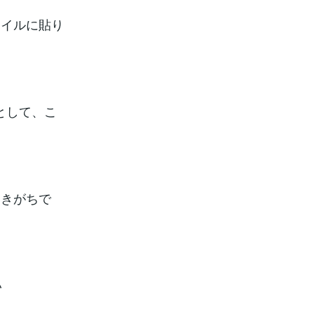
ァイルに貼り
として、こ
起きがちで
い