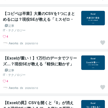
【コピペは卒業】大量のCSVを1つにまと
めるには？現役SEが教える「ミスゼロ・
最短」の統合術
記事
IT・テクノロジー
4
Aworks_dx
2026/03/10
【Excelが重い！】1万行のデータでフリー
ズ…？現役SEが教える「軽快に動かす」
ための4つの秘策
記事
IT・テクノロジー
4
Aworks_dx
2026/03/10
【Excelの罠】CSVを開くと「0」が消え