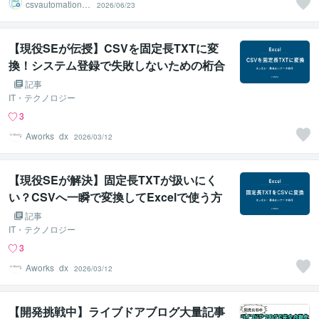
csvautomationw
2026/06/23
ork
【現役SEが伝授】CSVを固定長TXTに変
換！システム登録で失敗しないための桁合
わせ術
記事
IT・テクノロジー
3
Aworks_dx
2026/03/12
【現役SEが解決】固定長TXTが扱いにく
い？CSVへ一瞬で変換してExcelで使う方
法
記事
IT・テクノロジー
3
Aworks_dx
2026/03/12
【開発挑戦中】ライブドアブログ大量記事