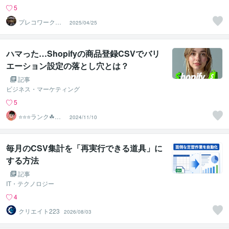
5
プレコワークス
2025/04/25
★pleco works
ハマった…Shopifyの商品登録CSVでバリ
エーション設定の落とし穴とは？
記事
ビジネス・マーケティング
5
⭐️⭐️⭐️ランク☘ヤ
2024/11/10
フオクマスター
毎月のCSV集計を「再実行できる道具」に
する方法
記事
IT・テクノロジー
4
クリエイト223
2026/08/03