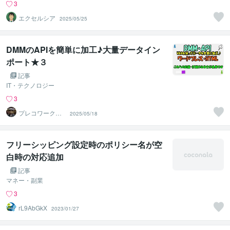
3
エクセルシア
2025/05/25
DMMのAPIを簡単に加工♪大量データイン
ポート★３
記事
IT・テクノロジー
3
プレコワークス
2025/05/18
★pleco works
フリーシッピング設定時のポリシー名が空
白時の対応追加
記事
マネー・副業
3
rL9AbGkX
2023/01/27