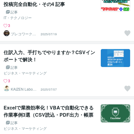
投稿完全自動化・その4 記事
記事
IT・テクノロジー
3
プレコワークス
2025/07/19
★pleco works
仕訳入力、手打ちでやりますか？CSVイン
ポートで解決！
記事
ビジネス・マーケティング
3
KAIZEN Labo
2025/07/07
（カイゼンラ
ボ）
Excelで業務効率化！VBAで自動化できる
作業事例3選（CSV読込・PDF出力・帳票
作成）
記事
ビジネス・マーケティング