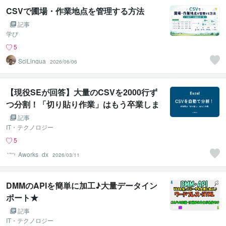
CSVで圃場・作業地点を管理する方法
記事
学び
5
SciLingua
2026/06/06
【現役SEが回答】大量のCSVを2000行ず
つ分割！「切り貼り作業」はもう卒業しま
せんか？
記事
IT・テクノロジー
5
Aworks_dx
2026/03/11
DMMのAPIを簡単に加工♪大量データイン
ポート★
記事
IT・テクノロジー