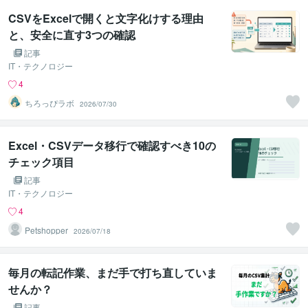
CSVをExcelで開くと文字化けする理由
と、安全に直す3つの確認
記事
IT・テクノロジー
4
ちろっぴラボ
2026/07/30
Excel・CSVデータ移行で確認すべき10の
チェック項目
記事
IT・テクノロジー
4
Petshopper
2026/07/18
毎月の転記作業、まだ手で打ち直していま
せんか？
記事