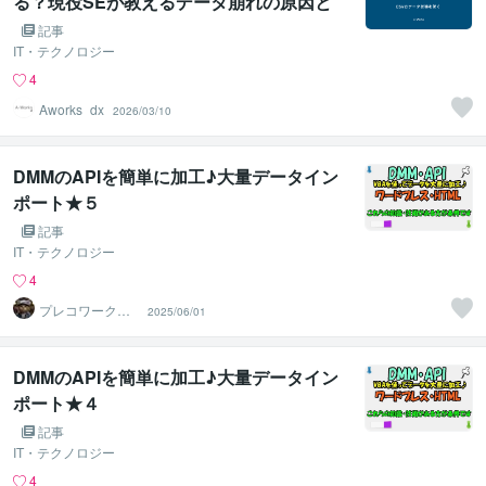
る？現役SEが教えるデータ崩れの原因と
対策
記事
IT・テクノロジー
4
Aworks_dx
2026/03/10
DMMのAPIを簡単に加工♪大量データイン
ポート★５
記事
IT・テクノロジー
4
プレコワークス
2025/06/01
★pleco works
DMMのAPIを簡単に加工♪大量データイン
ポート★４
記事
IT・テクノロジー
4