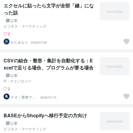
エクセルに貼ったら文字が全部「縺」にな
った話
記事
ビジネス・マーケティング
2
おたみなと
2026/07/29
CSVの結合・整形・集計を自動化する：E
xcelで足りる場合、プログラムが要る場合
記事
IT・テクノロジー
2
ナオ｜業務マニ
2026/07/15
ュアル・仕組み
化
BASEからShopifyへ移行予定の方向け
記事
ビジネス・マーケティング