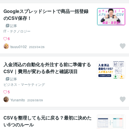
Googleスプレッドシートで商品一括登録
のCSV保存！
記事
IT・テクノロジー
6
tsuyu0102
2023/04/26
入金消込の自動化を外注する前に準備する
CSV｜費用が変わる条件と確認項目
記事
ビジネス・マーケティング
5
Yunamito
2026/08/09
CSVを整理しても元に戻る？最初に決めた
い5つのルール