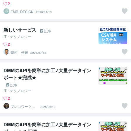
2
EMRI DESIGN
2026/01/13
新しいサービス
記事
IT・テクノロジー
2
鶴村 佳輝
2025/07/13
DMMのAPIを簡単に加工♪大量データイン
ポート★完成★
記事
IT・テクノロジー
2
プレコワークス
2025/06/10
★pleco works
DMMのAPIを簡単に加工♪大量データイン