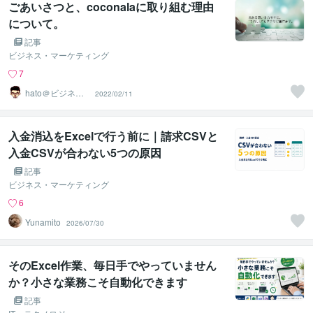
ごあいさつと、coconalaに取り組む理由
について。
記事
ビジネス・マーケティング
7
hato＠ビジネス
2022/02/11
守備力コーチ
入金消込をExcelで行う前に｜請求CSVと
入金CSVが合わない5つの原因
記事
ビジネス・マーケティング
6
Yunamito
2026/07/30
そのExcel作業、毎日手でやっていません
か？小さな業務こそ自動化できます
記事