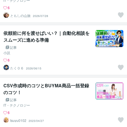
IT・テクノロジー
6
ともしの山旅
2026/07/28
依頼前に何を渡せばいい？｜自動化相談を
スムーズに進める準備
記事
小説
6
たく０６
2026/06/15
CSV作成時のコツとBUYMA商品一括登録
のコツ！
記事
IT・テクノロジー
6
tsuyu0102
2023/04/27