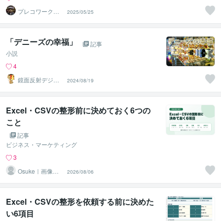
プレコワークス
2025/05/25
★pleco works
「デニーズの幸福」
記事
小説
4
鏡面反射デジタ
2024/08/19
ルアート製作所
（鈴木穣）
Excel・CSVの整形前に決めておく6つの
こと
記事
ビジネス・マーケティング
3
Osuke｜画像・
2026/08/06
資料・データ制
作
Excel・CSVの整形を依頼する前に決めた
い6項目