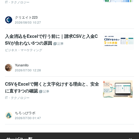
IT・テクノロジー
クリエイト223
2026/08/03 10:27
入金消込をExcelで行う前に｜請求CSVと入金C
SVが合わない5つの原因
記事
ビジネス・マーケティング
Yunamito
2026/07/30 12:28
CSVをExcelで開くと文字化けする理由と、安全
に直す3つの確認
記事
IT・テクノロジー
ちろっぴラボ
2026/07/30 01:47