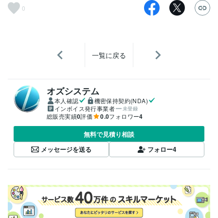
0
一覧に戻る
オズシステム
本人確認
機密保持契約(NDA)
インボイス発行事業者
未登録
総販売実績
0
評価
0.0
フォロワー
4
無料で見積り相談
メッセージを送る
フォロー
4