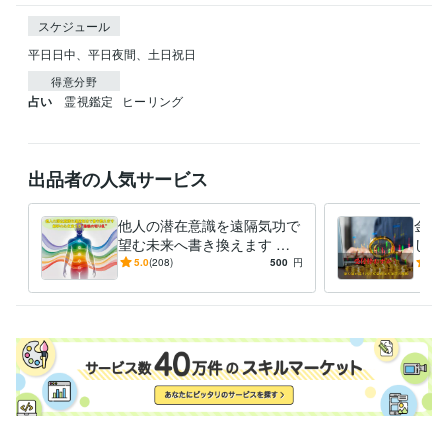
スケジュール
平日日中、平日夜間、土日祝日
得意分野
占い
霊視鑑定
ヒーリング
出品者の人気サービス
他人の潜在意識を遠隔気功で
金貨
望む未来へ書き換えます 相
しま
手の心・態度・行動が変わら
別公
5.0
(208)
500
円
5.0
ない“最後の壁”から突破しま
受け
す