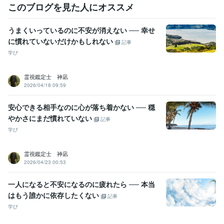
このブログを見た人にオススメ
うまくいっているのに不安が消えない ── 幸せ
に慣れていないだけかもしれない
記事
学び
霊視鑑定士 神凪
2026/04/18 09:59
安心できる相手なのに心が落ち着かない ── 穏
やかさにまだ慣れていない
記事
学び
霊視鑑定士 神凪
2026/04/23 00:53
一人になると不安になるのに疲れたら ── 本当
はもう誰かに依存したくない
記事
学び