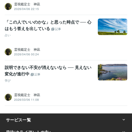
霊視鑑定士 神凪
2026/04/06 22:15
「この人でいいのかな」と思った時点で ── 心
はもう答えを出している
記事
占い
霊視鑑定士 神凪
2026/04/06 00:24
説明できない不安が消えないなら ── 見えない
変化が進行中
記事
学び
霊視鑑定士 神凪
2026/03/06 11:08