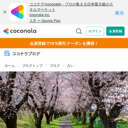
会員登録で10％割引クーポンを獲得！
ココナラブログ
ホーム
ブログトップ
ブログ
占い