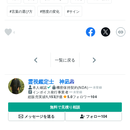
#言葉の選び方
#態度の変化
#サイン
4
一覧に戻る
霊視鑑定士 神凪
本人確認
機密保持契約(NDA)
未登録
インボイス発行事業者
未登録
総販売実績
1,153
評価
5.0
フォロワー
104
無料で見積り相談
メッセージを送る
フォロー
104