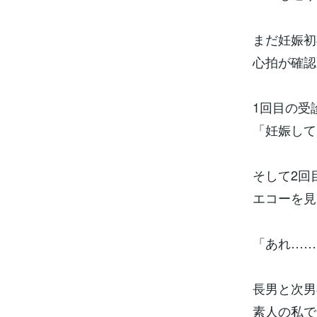
まだ妊娠初
心拍が確認
1回目の受
「妊娠して
そして2回
エコーを見
「あれ……
長男と次男
素人の私で