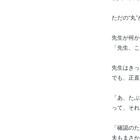
ただの“丸
先生が何か
「先生、こ
先生はきっ
でも、正直
「あ、たぶ
って、それ
「確認のた
夫もまさか