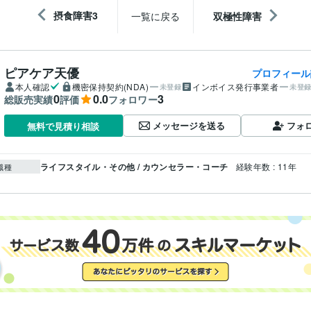
摂食障害3
一覧に戻る
双極性障害
ピアケア天優
プロフィール
本人確認
機密保持契約(NDA)
インボイス発行事業者
未登録
未登
0
0.0
3
総販売実績
評価
フォロワー
メッセージを送る
フォ
無料で見積り相談
ライフスタイル・その他 / カウンセラー・コーチ
経験年数 : 11年
職種