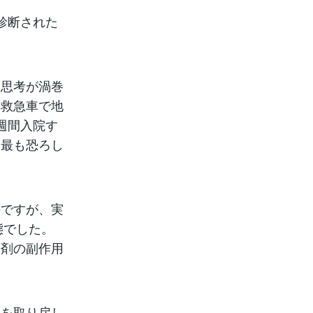
診断された
。
。思考が渦巻
。救急車で地
週間入院す
、最も恐ろし
のですが、実
態でした。
静剤の副作用
心を取り戻し