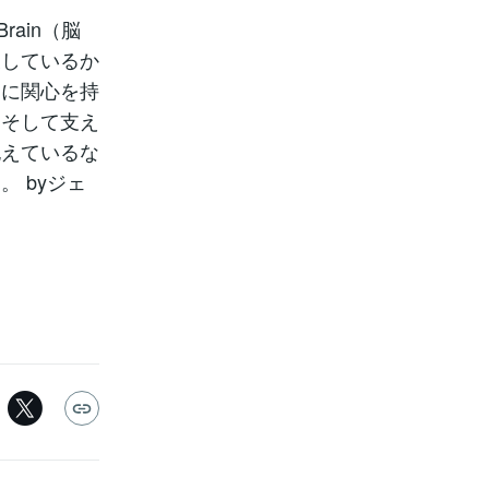
rain（脳
表しているか
常に関心を持
、そして支え
抱えているな
 byジェ