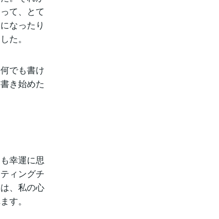
とって、とて
安になったり
ました。
、何でも書け
を書き始めた
ても幸運に思
ケティングチ
とは、私の心
れます。