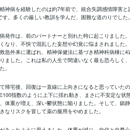
精神病を経験したのは約7年前で、統合失調感情障害と
です。多くの厳しい教訓を学んだ、困難な道のりでした
病発作は、前のパートナーと別れた時に起こりました
くなり、不快で混乱した妄想や幻覚に悩まされました
救急外来に運ばれ、精神保健法に基づき精神科病棟に4
りました。これは私の人生で間違いなく最も恐ろしく
た。
て帰宅後、回復は一直線に上向きになると思っていた
SE100指数のように上下に揺れ動き、まさに不安定な状
、体重が増え、深い鬱状態に陥りました。そして、鎮
きなリスクを冒して薬の服用をやめました。
があったように思えました。体重が減り、自信と自尊