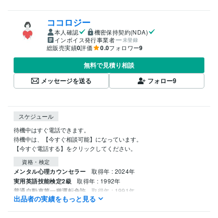
ココロジー
本人確認
機密保持契約(NDA)
インボイス発行事業者
未登録
総販売実績
0
評価
0.0
フォロワー
9
無料で見積り相談
メッセージを送る
フォロー
9
スケジュール
待機中はすぐ電話できます。

待機中は、【今すぐ相談可能】になっています。

【今すぐ電話する】をクリックしてください。
資格・検定
メンタル心理カウンセラー
取得年 : 2024年
実用英語技能検定2級
取得年 : 1992年
普通自動車第一種運転免許
取得年 : 1991年
出品者の実績をもっと見る
ビジネス・クリエイティブツール
Adobe Photoshop:3年
Adobe Illustrator:3年
Word:9年