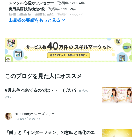
メンタル心理カウンセラー
取得年 : 2024年
実用英語技能検定2級
取得年 : 1992年
普通自動車第一種運転免許
取得年 : 1991年
出品者の実績をもっと見る
ビジネス・クリエイティブツール
Adobe Photoshop:3年
Adobe Illustrator:3年
Word:9年
このブログを見た人にオススメ
6月末色々来てるのでは・・・( ;∀;)？
告知
占い
rose marry〜ローズマリー
2026/06/28 22:46
「鍵」と「インターフォン」の意味と進化のエ