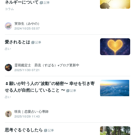
ネルギーについて
記事
コラム
実弥生（みやの）
2024/10/25 03:07
愛されるとは
記事
占い
霊視鑑定士 昴流（すばる）※ブログ更新中
2025/11/30 07:21
🌷願いが叶う人の“波動”の秘密〜 幸せを引き寄
せる人が自然にしていること 〜
記事
占い
咲良｜恋愛占い 心導師
2025/10/29 11:43
思考ぐるぐるしたら
記事