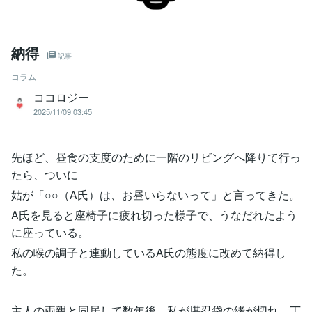
納得
記事
コラム
ココロジー
2025/11/09 03:45
先ほど、昼食の支度のために一階のリビングへ降りて行っ
たら、ついに
姑が「○○（A氏）は、お昼いらないって」と言ってきた。
A氏を見ると座椅子に疲れ切った様子で、うなだれたよう
に座っている。
私の喉の調子と連動しているA氏の態度に改めて納得し
た。
主人の両親と同居して数年後、私が堪忍袋の緒が切れ、丁