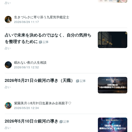
占い
生きづらさに寄り添う九星気学鑑定士
2026/06/29 11:17
占いで未来を決めるのではなく、自分の気持ち
を整理するために
記事
占い
眠れない夜の人生相談
2026/06/15 12:52
2026年5月21日☆銀河の導き（天職）
記事
占い
紫園美月☆8月31日迄夏休み企画親子♡
2026/05/20 12:34
2026年5月10日☆銀河の導き
記事
占い