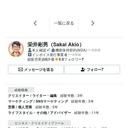
一覧に戻る
栄井彬男（Sakai Akio）
本人確認
機密保持契約(NDA)
未登録
インボイス発行事業者
未登録
総販売実績
0
評価
0.0
フォロワー
7
メッセージを送る
フォロー
7
経験職種
クリエイター / ライター・編集
経験年数 : 3年
マーケティング / SNSマーケティング
経験年数 : 3年
営業 / 個人営業
経験年数 : 5年
ライフスタイル・その他 / アドバイザー
経験年数 : 11年
ビジネス・クリエイティブツール