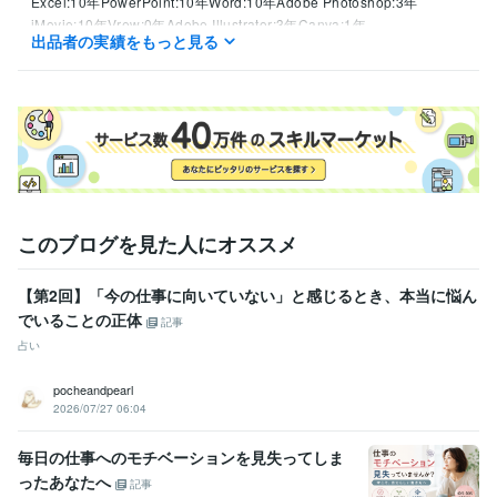
Excel:10年
PowerPoint:10年
Word:10年
Adobe Photoshop:3年
iMovie:10年
Vrew:0年
Adobe Illustrator:3年
Canva:1年
出品者の実績をもっと見る
Adobe InDesign:1年
GarageBand:7年
Keynote:10年
このブログを見た人にオススメ
【第2回】「今の仕事に向いていない」と感じるとき、本当に悩ん
でいることの正体
記事
占い
pocheandpearl
2026/07/27 06:04
毎日の仕事へのモチベーションを見失ってしま
ったあなたへ
記事