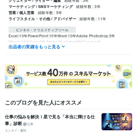
クリエイター / ライター・編集
経験年数 : 3年
マーケティング / SNSマーケティング
経験年数 : 3年
営業 / 個人営業
経験年数 : 5年
ライフスタイル・その他 / アドバイザー
経験年数 : 11年
ビジネス・クリエイティブツール
Excel:10年
PowerPoint:10年
Word:10年
Adobe Photoshop:3年
iMovie:10年
Vrew:0年
Adobe Illustrator:3年
Canva:1年
出品者の実績をもっと見る
Adobe InDesign:1年
GarageBand:7年
Keynote:10年
このブログを見た人にオススメ
仕事の悩みを解決！星で見る「本当に輝ける仕
事」診断
記事
エンタメ・趣味