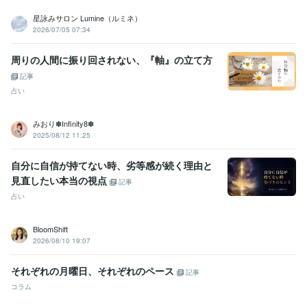
星詠みサロン Lumine（ルミネ）
2026/07/05 07:34
周りの人間に振り回されない、『軸』の立て方
記事
占い
みおり✽Infinity8✽
2025/08/12 11:25
自分に自信が持てない時、劣等感が続く理由と
見直したい本当の視点
記事
占い
BloomShift
2026/08/10 19:07
それぞれの月曜日、それぞれのペース
記事
コラム