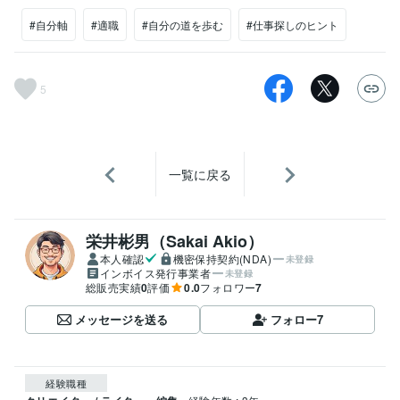
#自分軸
#適職
#自分の道を歩む
#仕事探しのヒント
5
一覧に戻る
栄井彬男（Sakai Akio）
本人確認
機密保持契約(NDA)
未登録
インボイス発行事業者
未登録
総販売実績
0
評価
0.0
フォロワー
7
メッセージを送る
フォロー
7
経験職種