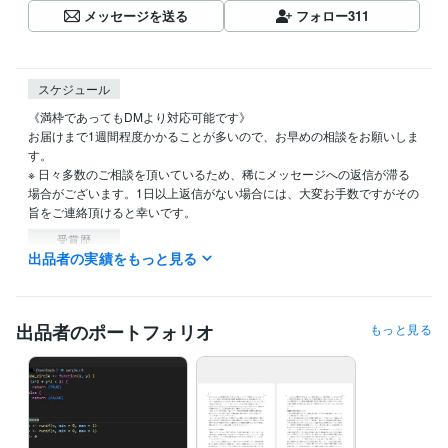
メッセージを送る
フォロー
311
スケジュール
《満枠であってもDMより対応可能です》

お届けまで1週間程度かかることが多いので、お早めの相談をお願いしま
す。

※ 日々多数のご相談を頂いているため、稀にメッセージへの返信が滞る
場合がございます。1日以上返信がない場合には、大変お手数ですがその
旨をご連絡頂けると幸いです。
受賞歴
出品者の実績をもっと見る
Webアプリ開発ハッカソン　最優秀賞
情報処理学会　研究論文
資格・検定
TOEIC L&R 900点
取得年 : 2020年
出品者のポートフォリオ
もっと見る
実用英語技能検定準1級（準2級、2級も所持）
取得年 : 2017年
G資格
取得年 : 2020年
IoT検定 ユーザー試験 パワー・ユーザー
取得年 : 2021年
セキュリティ・スペシャリスト試験
取得年 : 2021年
中国語検定２級
取得年 : 2019年
経営学検定 初級（96点）
取得年 : 2021年