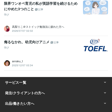
限界ワンオペ育児の私が英語学習を続けるため
にやめた3つのこと
記事
学び
高梨りこ＠ストイック勉強法に疲れた方へ
2026/07/07 02:02
侮るなかれ、幼児向けアニメ
記事
学び
anraku_t
2025/12/07 03:34