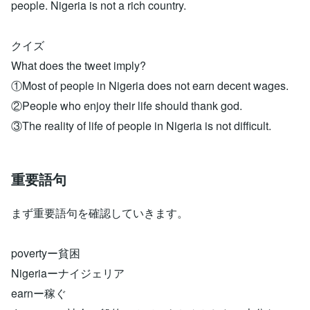
people. Nigeria is not a rich country.
クイズ
What does the tweet imply?
①Most of people in Nigeria does not earn decent wages.
②People who enjoy their life should thank god.
③The reality of life of people in Nigeria is not difficult.
重要語句
まず重要語句を確認していきます。
povertyー貧困
Nigeriaーナイジェリア
earnー稼ぐ