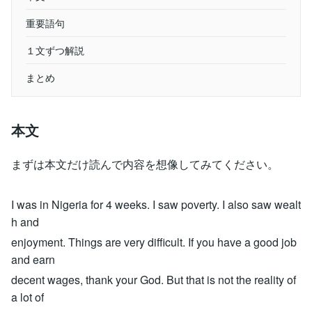
重要語句
１文ずつ解説
まとめ
本文
まずは本文だけ読んで内容を想像してみてください。
I was in Nigeria for 4 weeks. I saw poverty. I also saw wealt
h and
enjoyment. Things are very difficult. If you have a good job
and earn
decent wages, thank your God. But that is not the reality of
a lot of