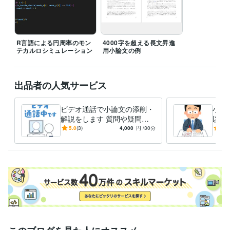
統計検定データサイエンス発展
取得年 : 2021年
得意分野
ライティング・翻訳
文章添削
小論文執筆サポート
文章作成
ライティング 添削
R言語による円周率のモン
4000字を超える長文昇進
テカルロシミュレーション
用小論文の例
出品者の人気サービス
ビデオ通話で小論文の添削・
小論
解説をします 質問や疑問を
以上
すぐに解消できるビデオ通話
けた
5.0
(3)
4,000
円
/30分
4.9
付き