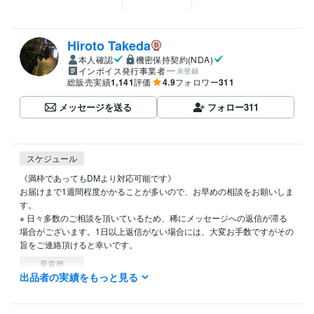
Hiroto Takeda
本人確認
機密保持契約(NDA)
インボイス発行事業者
未登録
総販売実績
1,141
評価
4.9
フォロワー
311
メッセージを送る
フォロー
311
スケジュール
《満枠であってもDMより対応可能です》

お届けまで1週間程度かかることが多いので、お早めの相談をお願いしま
す。

※ 日々多数のご相談を頂いているため、稀にメッセージへの返信が滞る
場合がございます。1日以上返信がない場合には、大変お手数ですがその
旨をご連絡頂けると幸いです。
受賞歴
出品者の実績をもっと見る
Webアプリ開発ハッカソン　最優秀賞
情報処理学会　研究論文
資格・検定