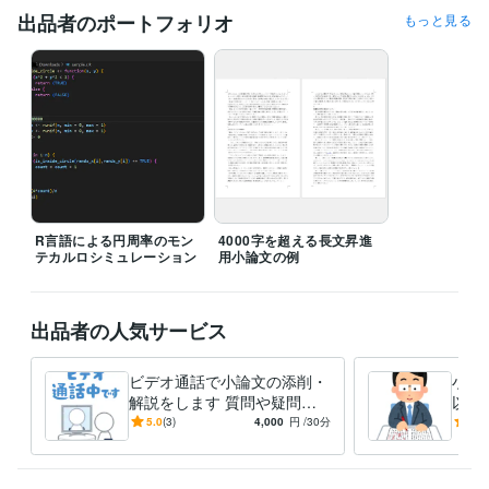
TOEIC L&R 900点
取得年 : 2020年
出品者のポートフォリオ
もっと見る
実用英語技能検定準1級（準2級、2級も所持）
取得年 : 2017年
G資格
取得年 : 2020年
IoT検定 ユーザー試験 パワー・ユーザー
取得年 : 2021年
セキュリティ・スペシャリスト試験
取得年 : 2021年
中国語検定２級
取得年 : 2019年
経営学検定 初級（96点）
取得年 : 2021年
統計検定データサイエンス発展
取得年 : 2021年
得意分野
ライティング・翻訳
文章添削
小論文執筆サポート
文章作成
ライティング 添削
R言語による円周率のモン
4000字を超える長文昇進
テカルロシミュレーション
用小論文の例
出品者の人気サービス
ビデオ通話で小論文の添削・
小論
解説をします 質問や疑問を
以上
すぐに解消できるビデオ通話
けた
5.0
(3)
4,000
円
/30分
4.9
付き