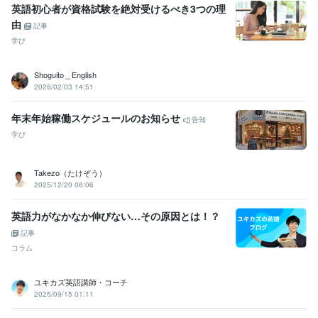
英語初心者が資格試験を絶対受けるべき3つの理
由
記事
学び
Shoguito＿English
2026/02/03 14:51
年末年始稼働スケジュールのお知らせ
告知
学び
Takezo（たけぞう）
2025/12/20 06:06
英語力がなかなか伸びない…その原因とは！？
記事
コラム
ユキカズ英語講師・コーチ
2025/09/15 01:11