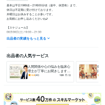
基本は平日19時頃～21時00分頃（途中、休憩有）まで、

休日は不定期に受け付けております。

木曜日はお休みすることが多いです。

お気軽にお申し込みくださいね♪

【スケジュール】

08月08日(土) 19:00～21:30

08月09日(日) 19:00～21:30

出品者の実績をもっと見る
以降は未定です。

※ 以上、大まかな予定です。

出品者の人気サービス
※ 時間は変更する可能性があります。
経験職種
人間関係や心の悩みを臨床心
発達
ライフスタイル・その他 / カウンセラー・コーチ
経験年数 : 16年
理士が丁寧にお聞きします
床心
カウンセリング歴18年以上の
カウ
4.8
(40)
120
円
/分
-
(1)
職歴
臨床心理士による悩み相談
臨床
精神科クリニック
2008年11月 ~ 2012年5月
スクールカウンセラー
2009年3月 ~ 現在
私設相談室
2012年3月 ~ 現在
受賞歴