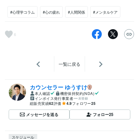
#心理学コラム
#心の疲れ
#人間関係
#メンタルケア
6
一覧に戻る
カウンセラー ゆうすけ
本人確認
機密保持契約(NDA)
インボイス発行事業者
未登録
総販売実績
62
評価
4.9
フォロワー
25
メッセージを送る
フォロー
25
スケジュール