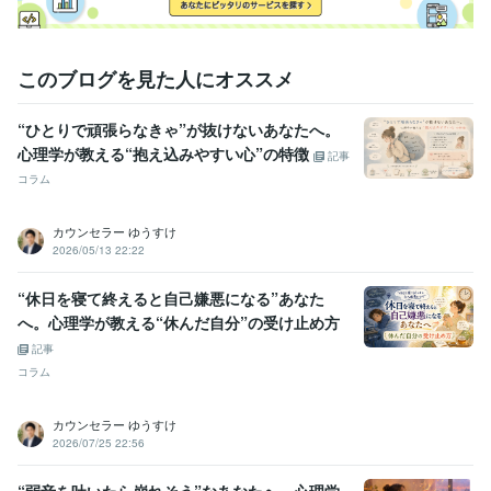
ココナラ　レギュラーランク昇格
ココナラ　ブロンズランク昇格
コ
コナラ　プラチナランク昇格
資格・検定
このブログを見た人にオススメ
臨床心理士
取得年 : 2008年
得意分野
“ひとりで頑張らなきゃ”が抜けないあなたへ。
悩み相談・カウンセリング
カウンセリング、相談
心理学が教える“抱え込みやすい心”の特徴
記事
コラム
カウンセラー ゆうすけ
2026/05/13 22:22
“休日を寝て終えると自己嫌悪になる”あなた
へ。心理学が教える“休んだ自分”の受け止め方
記事
コラム
カウンセラー ゆうすけ
2026/07/25 22:56